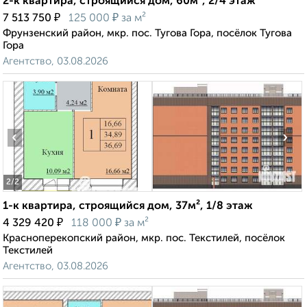
2-к квартира, строящийся дом, 60м², 2/4 этаж
₽
₽
7 513 750
125 000
за м²
Фрунзенский район, мкр. пос. Тугова Гора, посёлок Тугова
Гора
Агентство, 03.08.2026
‹
›
2
/2
1-к квартира, строящийся дом, 37м², 1/8 этаж
₽
₽
4 329 420
118 000
за м²
Красноперекопский район, мкр. пос. Текстилей, посёлок
Текстилей
Агентство, 03.08.2026