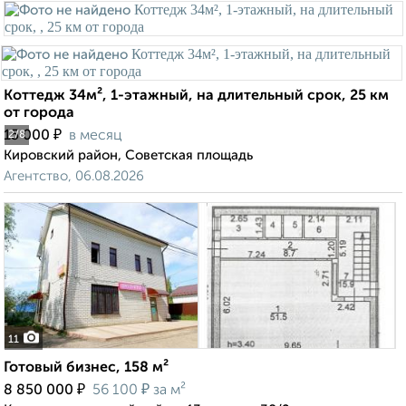
Коттедж 34м², 1-этажный, на длительный срок, 25 км
от города
₽
15 000
в месяц
2
/8
Кировский район, Советская площадь
Агентство, 06.08.2026
11
Готовый бизнес, 158 м²
₽
₽
8 850 000
56 100
за м²