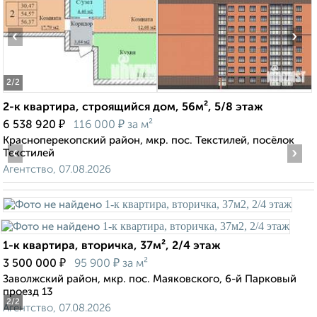
‹
›
2
/2
2-к квартира, строящийся дом, 56м², 5/8 этаж
₽
₽
6 538 920
116 000
за м²
Красноперекопский район, мкр. пос. Текстилей, посёлок
‹
›
Текстилей
Агентство, 07.08.2026
1-к квартира, вторичка, 37м², 2/4 этаж
₽
₽
3 500 000
95 900
за м²
Заволжский район, мкр. пос. Маяковского, 6-й Парковый
проезд 13
2
/2
Агентство, 07.08.2026