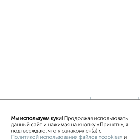
↑ НАВЕРХ К МЕНЮ
Без посредников
В деревне
Каркасный
Из бруса
Из сип панелей
Мы используем куки!
Продолжая использовать
Деревянный
Готовый дом
Под ключ
Загородный
данный сайт и нажимая на кнопку «Принять», я
подтверждаю, что я ознакомлен(а) с
Политикой использования файлов «cookies»
и