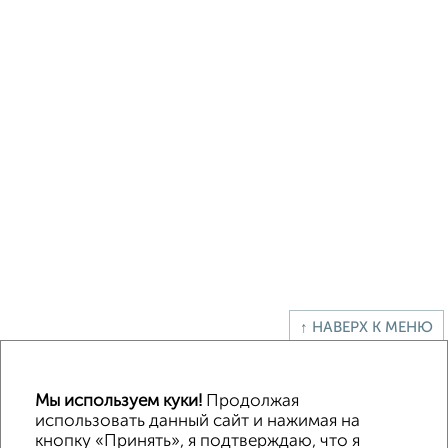
↑ НАВЕРХ К МЕНЮ
Офисное помещение
Торговое помещение
Помещение свободного назначения
Складское помещение
Мы используем куки!
Продолжая
Производственное помещение
использовать данный сайт и нажимая на
кнопку «Принять», я подтверждаю, что я