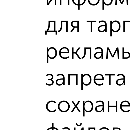
2
/5
для тар
Дом 100м², 2-этажный, посуточно, 9 км от города
₽
5 000
в сутки
п, Смена д 9
Агентство, 08.08.2026
реклам
запрета
‹
›
2
/8
сохран
Коттедж 250м², 2-этажный, на длительный срок, в
черте города
₽
100 000
в месяц
Красноперекопский район, 2-я Закоторосльная набережная
Агентство, 08.08.2026