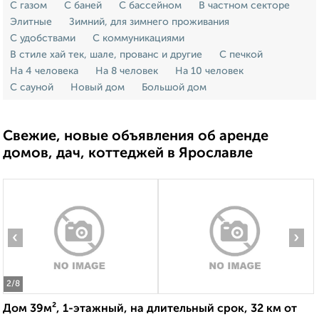
С газом
С баней
С бассейном
В частном секторе
Элитные
Зимний, для зимнего проживания
С удобствами
С коммуникациями
В стиле хай тек, шале, прованс и другие
С печкой
На 4 человека
На 8 человек
На 10 человек
С сауной
Новый дом
Большой дом
Свежие, новые объявления об аренде
домов, дач, коттеджей в Ярославле
‹
›
2
/8
Дом 39м², 1-этажный, на длительный срок, 32 км от