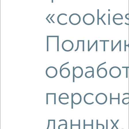
2
/8
«cookie
Коттедж 160м², 3-этажный, посуточно, в черте города
₽
750
в сутки
Фрунзенский район, мкр. пос. Коровники, 1-й
Городищенский переулок 5
Полити
Агентство, 08.08.2026
обрабо
‹
›
персон
2
/13
Дом 78м², 1-этажный, на длительный срок, в черте
города
₽
7 000
в месяц
данных
Заволжский район, 5-я Тверицкая 30
Агентство, 08.08.2026