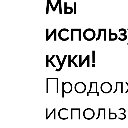
Мы
Кировский район, Советская площадь
Агентство, 08.08.2026
исполь
‹
›
куки!
2
/8
Дача 30м², 2-этажный, посуточно, 36 км от города
₽
3 000
в сутки
Продол
Калинина
Собственник, 08.08.2026
использ
‹
›