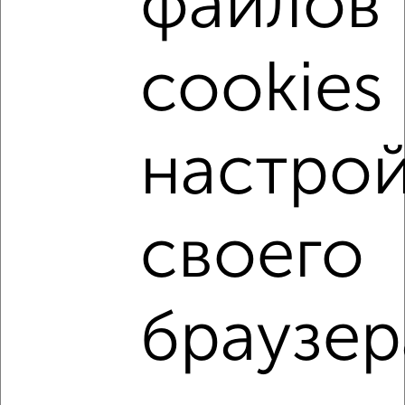
файлов
cookies 
‹
›
настрой
2
/6
Коттедж 360м², 2-этажный, посуточно, 18 км от
города
₽
10 000
в сутки
своего
Центральный район, мкр. Центральный, Крестовая
Агентство, 08.08.2026
браузер
↑ НАВЕРХ К МЕНЮ
На сутки
На длительный срок
Без посредников
С баней