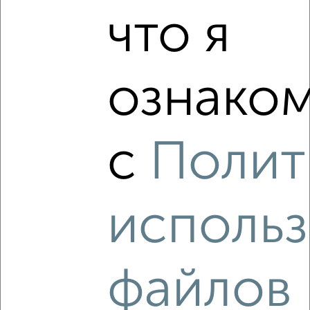
что я
‹
›
ознаком
2
/8
Коттедж 240м², 3-этажный, посуточно, 25 км от
с
Полит
города
₽
2 900
в сутки
Ярославский район, Центральная
Собственник, 08.08.2026
исполь
файлов
‹
›