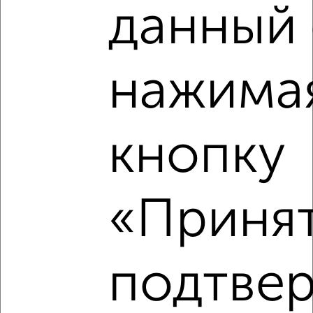
данный 
2
/8
Дом 75м², 1-этажный, посуточно, в черте города
₽
2 800
в сутки
нажима
Заволжский район, Шевелюха
Агентство, 08.08.2026
кнопку
‹
›
«Принят
2
/8
Дом 230м², 2-этажный, посуточно, в черте города
подтве
₽
17 000
в сутки
Красноперекопский район, Бахвалова
Собственник, 08.08.2026