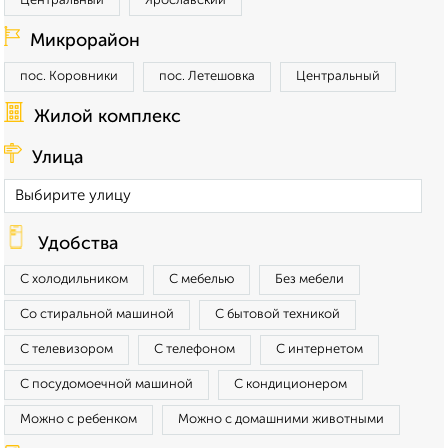
Центральный
Ярославский
Микрорайон
пос. Коровники
пос. Летешовка
Центральный
Жилой комплекс
Улица
Удобства
С холодильником
С мебелью
Без мебели
Со стиральной машиной
С бытовой техникой
С телевизором
С телефоном
С интернетом
С посудомоечной машиной
С кондиционером
Можно с ребенком
Можно с домашними животными