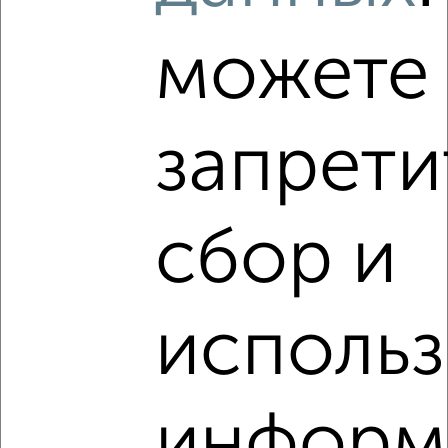
можете
‹
›
запрети
2
/8
Дом 120м², 2-этажный, на длительный срок, в черте
сбор и
города
₽
40 000
в месяц
ул. Магистральная, для командировки
Агентство, 08.08.2026
исполь
‹
›
информ