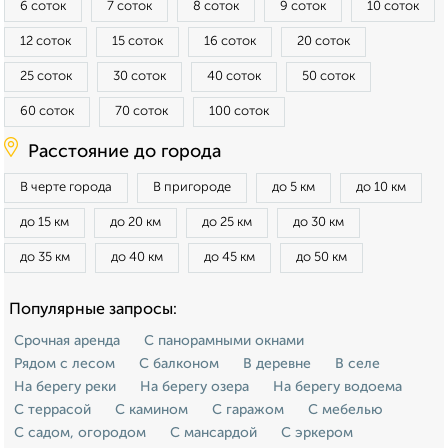
6 соток
7 соток
8 соток
9 соток
10 соток
12 соток
15 соток
16 соток
20 соток
25 соток
30 соток
40 соток
50 соток
60 соток
70 соток
100 соток
Расстояние до города
В черте города
В пригороде
до 5 км
до 10 км
до 15 км
до 20 км
до 25 км
до 30 км
до 35 км
до 40 км
до 45 км
до 50 км
Популярные запросы:
Срочная аренда
С панорамными окнами
Рядом с лесом
С балконом
В деревне
В селе
На берегу реки
На берегу озера
На берегу водоема
С террасой
С камином
С гаражом
С мебелью
С садом, огородом
С мансардой
С эркером