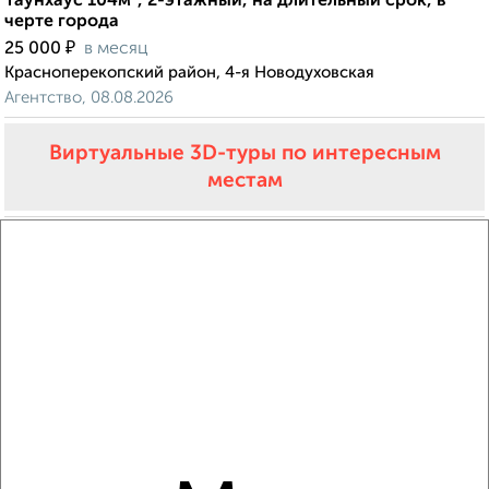
Таунхаус 104м², 2-этажный, на длительный срок, в
черте города
₽
25 000
в месяц
Красноперекопский район, 4-я Новодуховская
Агентство, 08.08.2026
Виртуальные 3D-туры по интересным
местам
‹
›
2
/8
Коттедж 34м², 1-этажный, на длительный срок, 25 км
от города
₽
15 000
в месяц