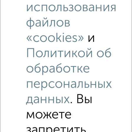
использования
‹
›
файлов
«cookies»
и
2
/6
Дом 67м², 1-этажный, на длительный срок, 45 км от
Политикой об
города
₽
10 000
в месяц
Заречная
обработке
Агентство, 07.08.2026
персональных
данных
. Вы
‹
›
можете
2
/8
запретить