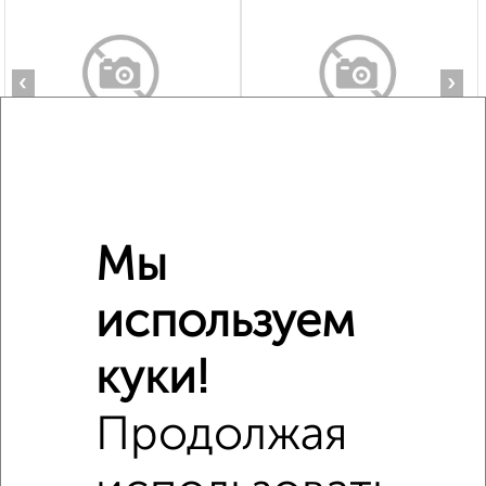
‹
›
2
/8
Дом 39м², 1-этажный, на длительный срок, 32 км от
города
₽
5 000
в месяц
Мы
Деревня
Собственник, 08.08.2026
используем
куки!
‹
›
Продолжая
2
/8