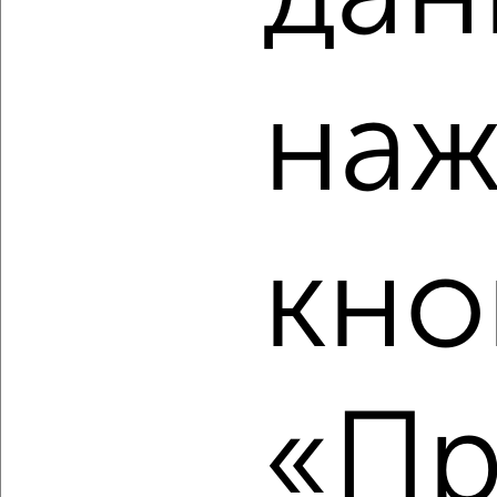
‹
›
2
/2
наж
1-к квартира, строящийся дом, 42м², 3/16 этаж
₽
₽
5 687 550
135 000
за м²
Дзержинский район, мкр. пос. Павловский, ЖК Волга-Лайф
Резиденции
Агентство, 10.08.2026
кно
‹
›
«Пр
2
/2
1-к квартира, вторичка, 44м², 1/8 этаж
₽
₽
5 037 400
114 300
за м²