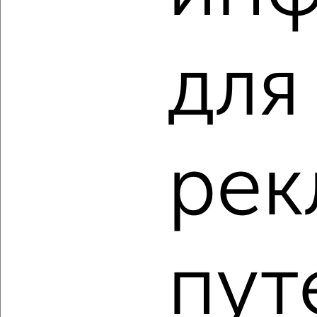
2
/2
1-к квартира, вторичка, 38м², 5/17 этаж
для
₽
₽
5 450 000
142 300
за м²
Фрунзенский район, мкр. 2-й, ЖК Сокол сити, Чернопрудная
37
Агентство, 10.08.2026
рек
‹
›
2
/2
пут
1-к квартира, вторичка, 40м², 17/17 этаж
₽
₽
5 786 430
144 300
за м²
Фрунзенский район, мкр. 1-й, ЖК Волга Парк 2В
Агентство, 10.08.2026