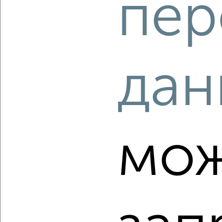
пер
‹
›
2
/10
1-к квартира, вторичка, 47м², 1/5 этаж
₽
₽
5 455 600
115 000
за м²
дан
Дзержинский район, мкр. пос. Норское, ЖК Норские
Резиденции
Агентство, 10.08.2026
мо
‹
›
2
/2
1-к квартира, сданный дом, 33м², 10/18 этаж
₽
₽
3 200 000
98 100
за м²