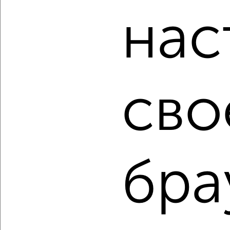
Для покупки квартиры доступна ипотека от крупнейших
нас
банков России: СберБанк, ВТБ, Альфа-Банк,
Россельхозбанк, Совкомбанк, Т-Банк, Росбанк, Почта
Банк на сумму от 400 000 до 120 000 000 рублей сроком
до 30 лет.
Сайт работает во многих городах России.
сво
Сколько стоит купить однокомнатную квартиру в
Ярославле?
Цена недвижимости: мин. от
3200000
руб. до макс.
9463500
руб.
Средняя цена:
4677556
руб.
бра
Цена за м2: от
103225
руб. до
150214
руб.
Средняя цена за м2:
119937
руб.
Площадь: от
31
м2 до
63
м2
Средняя площадь:
39
м2