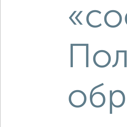
«co
Луговая 1
Агентство, 10.08.2026
‹
›
Пол
2
/1
1-к квартира, строящийся дом, 38м², 2/4 этаж
₽
₽
5 525 950
145 000
за м²
обр
Фрунзенский район, мкр. пос. Ямская Слобода, Большая
Луговая 1
Агентство, 10.08.2026