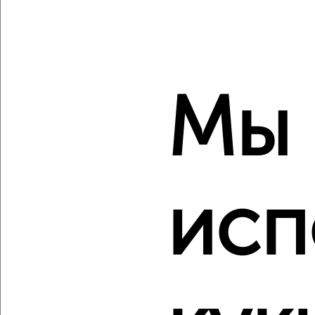
‹
›
2
/2
1-к квартира, вторичка, 35м², 7/12 этаж
Мы
₽
₽
5 390 000
153 000
за м²
Фрунзенский район, ЖК Московский Квартал, 1-я
Приволжская 6А
Агентство, 10.08.2026
исп
‹
›
2
/2
1-к квартира, вторичка, 49м², 1/8 этаж
₽
₽
5 542 420
114 300
за м²