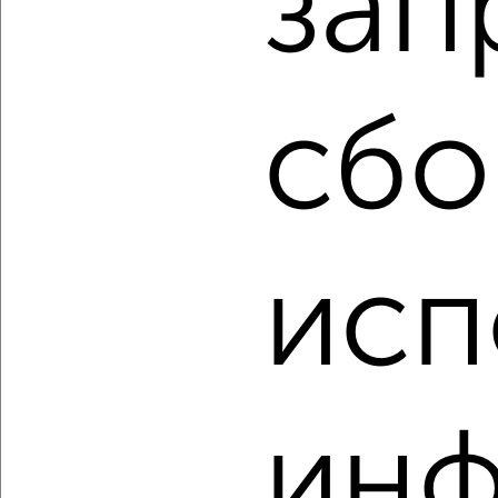
зап
Дзержинский район, мкр. 12-й, Строителей 18
Агентство, 10.08.2026
сбо
‹
›
2
/10
1-к квартира, вторичка, 31м², 3/5 этаж
исп
₽
₽
3 980 000
128 400
за м²
Ленинский район, Угличская 48
Агентство, 10.08.2026
ин
‹
›