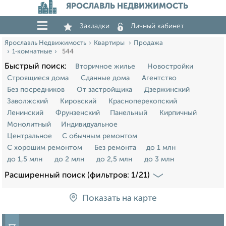
ЯРОСЛАВЛЬ НЕДВИЖИМОСТЬ
Закладки
Личный кабинет
Ярославль Недвижимость
Квартиры
Продажа
1‑комнатные
544
Быстрый поиск:
Вторичное жилье
Новостройки
Строящиеся дома
Сданные дома
Агентство
Без посредников
От застройщика
Дзержинский
Заволжский
Кировский
Красноперекопский
Ленинский
Фрунзенский
Панельный
Кирпичный
Монолитный
Индивидуальное
Центральное
С обычным ремонтом
С хорошим ремонтом
Без ремонта
до 1 млн
до 1,5 млн
до 2 млн
до 2,5 млн
до 3 млн
Расширенный поиск (фильтров: 1/21)
Показать на карте