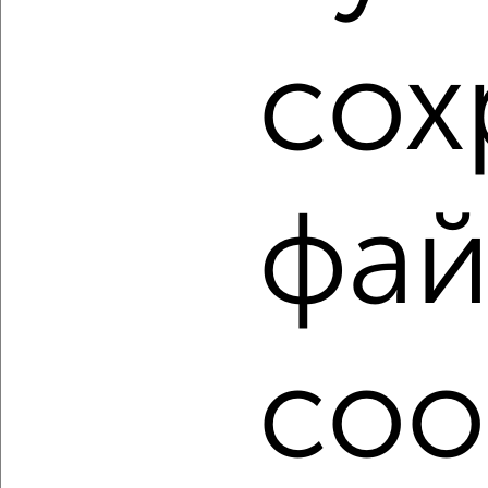
сох
1 / 10
2
Как купить однокомнатную квартиру в Ярославле на
сайте Ярославль-недвижимость?
Используя удобную форму поиска с множеством
фильтров и сортировкой по параметрам, вы можете
фай
подобрать для покупки однокомнатную квартиру в
Ярославле.
Найденные предложения: 544 объявлений, можно
посмотреть в виде списка или на карте, с описанием,
расположением, ценой и другими подробностями.
coo
Подберите подходящую недвижимость из предложений
от собственников, риэлторов, застройщиков и агенств
недвижимости, связаться с ними можно по телефону или
написать сообщение в любом удобном для вас
мессенджере, это безопасно и бесплатно.