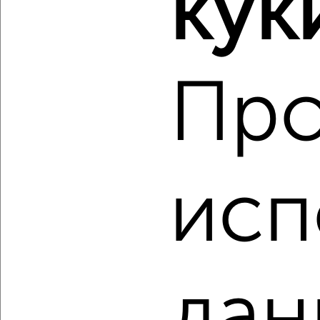
кук
Дзержинский район, мкр. пос. Иваньково, посёлок
Парижская Коммуна 11А/23
Агентство, 10.08.2026
Про
‹
›
2
/10
исп
1-к квартира, строящийся дом, 43м², 4/16 этаж
₽
₽
5 744 250
135 000
за м²
Дзержинский район, мкр. пос. Павловский, ЖК Волга-Лайф
Резиденции
Агентство, 10.08.2026
дан