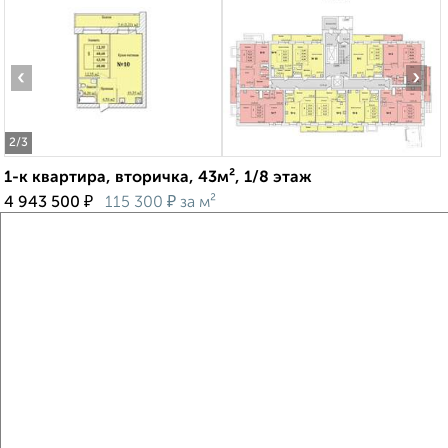
‹
›
2
/3
1-к квартира, вторичка, 43м², 1/8 этаж
₽
₽
4 943 500
115 300
за м²
Дзержинский район, мкр. пос. Иваньково, посёлок
Парижская Коммуна 11А/23
Агентство, 10.08.2026
Виртуальные 3D-туры по музеям и объектам
культуры