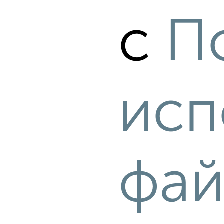
‹
›
с
П
2
/1
1-к квартира, строящийся дом, 39м², 3/4 этаж
₽
₽
5 217 750
135 000
за м²
Фрунзенский район, мкр. пос. Тугова Гора, Мельничная 85
исп
Агентство, 10.08.2026
‹
›
фай
2
/1
1-к квартира, строящийся дом, 45м², 2/4 этаж
₽
₽
6 464 100
145 000
за м²
Фрунзенский район, мкр. пос. Ямская Слобода, Большая