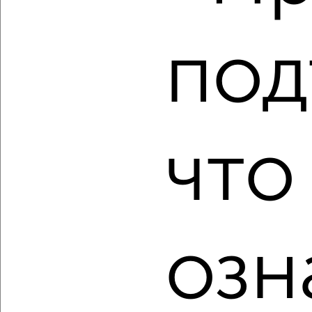
Дзержинский район, мкр. пос. Иваньково, посёлок
Парижская Коммуна 11А/23
Агентство, 10.08.2026
под
‹
›
что
2
/1
1-к квартира, строящийся дом, 63м², 4/4 этаж
₽
₽
9 463 500
150 000
за м²
Фрунзенский район, мкр. пос. Ямская Слобода, Большая
Луговая 1
озн
Агентство, 10.08.2026