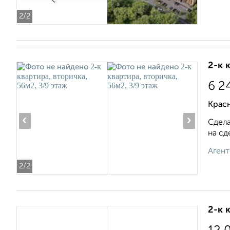
2
/2
2-к 
6 2
Крас
‹
›
Сдела
на сд
Агент
2
/2
2-к 