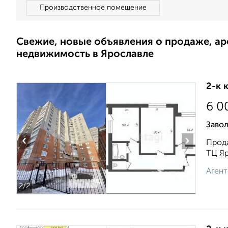
Производственное помещение
Свежие, новые объявления о продаже, а
недвижимость в Ярославле
2-к 
6 0
Завол
‹
›
Прода
ТЦ Яр
Агент
2
/2