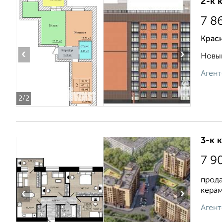
2-к 
7 8
Красн
‹
›
Новый
Агент
2
/2
3-к 
7 9
прода
керам
‹
›
Агент