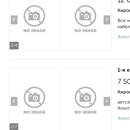
12 
Киро
‹
›
Все н
кабел
Агент
2
/4
1-к 
7 5
Киров
‹
›
ается
Агент
Агент
2
/7