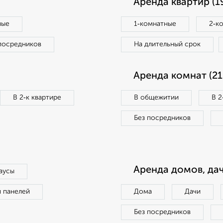
Аренда квартир (1
ные
1‑комнатные
2‑к
посредников
На длительный срок
Аренда комнат (21
В 2‑к квартире
В общежитии
В 2
Без посредников
Аренда домов, дач
аусы
п панелей
Дома
Дачи
Без посредников