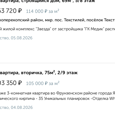
квартира, строящийся дом, 69м², 5/8 этаж
₽
63 720
₽
114 000
за м²
оперекопский район, мкр. пос. Текстилей, посёлок Текс
 жилой комплекс "Звезда" от застройщика "ГК Медик" распол
ство, 05.08.2026
квартира, вторичка, 75м², 2/9 этаж
₽
03 350
₽
105 000
за м²
же 3-комнатная квартира во Фрунзенском районе города 
ического кирпича - 35 Уникальных планировок -Отделка Whi
ство, 04.08.2026