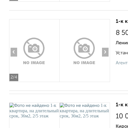
1-к 
8 5
Лени
‹
›
Устан
Агент
2
/4
1-к 
10 
Киро