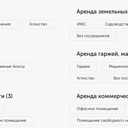
Аренда земельных 
чения
Агенство
ИЖС
Садоводст
Без посредников
Аренда гаржей, м
ражные боксы
Гаражи
Машиноме
Агенство
Без по
 (3)
Аренда коммерчес
Офисное помещение
ое помещение
Помещение свободного н