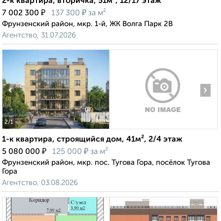
2-к квартира, вторичка, 51м², 12/17 этаж
₽
₽
7 002 300
137 300
за м²
Фрунзенский район, мкр. 1-й, ЖК Волга Парк 2В
Агентство, 31.07.2026
‹
›
2
/1
1-к квартира, строящийся дом, 41м², 2/4 этаж
₽
₽
5 080 000
125 000
за м²
Фрунзенский район, мкр. пос. Тугова Гора, посёлок Тугова
Гора
Агентство, 03.08.2026