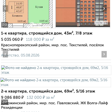
‹
›
2
/2
1-к квартира, строящийся дом, 43м², 7/8 этаж
₽
₽
5 035 060
118 000
за м²
Красноперекопский район, мкр. пос. Текстилей, посёлок
Текстилей
‹
›
Агентство, 05.08.2026
2-к квартира, строящийся дом, 69м², 5/16 этаж
₽
₽
9 086 880
132 000
за м²
2
/2
Дзержинский район, мкр. пос. Павловский, ЖК Волга-Лайф
Резиденции