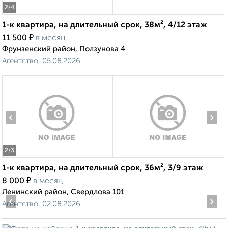
2
/4
1-к квартира, на длительный срок, 38м², 4/12 этаж
₽
11 500
в месяц
Фрунзенский район, Ползунова 4
Агентство, 05.08.2026
‹
›
2
/3
1-к квартира, на длительный срок, 36м², 3/9 этаж
₽
8 000
в месяц
Ленинский район, Свердлова 101
‹
›
Агентство, 02.08.2026