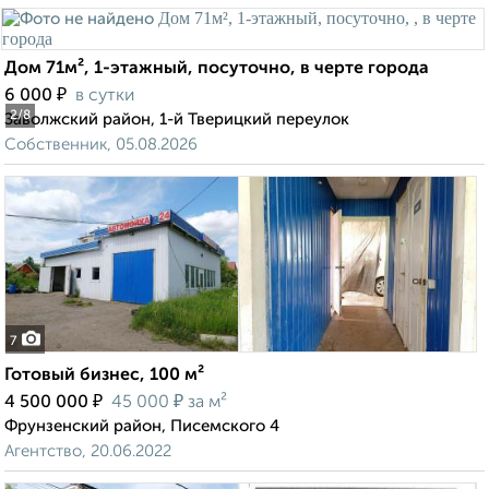
Дом 71м², 1-этажный, посуточно, в черте города
₽
6 000
в сутки
2
/8
Заволжский район, 1-й Тверицкий переулок
Собственник, 05.08.2026
7
Готовый бизнес, 100 м²
₽
₽
4 500 000
45 000
за м²
Фрунзенский район, Писемского 4
Агентство, 20.06.2022