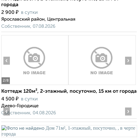
города
₽
2 900
в сутки
Ярославский район, Центральная
Собственник, 07.08.2026
‹
›
2
/8
Коттедж 120м², 2-этажный, посуточно, 15 км от города
₽
4 500
в сутки
Диево-Городище
‹
›
Собственник, 04.08.2026