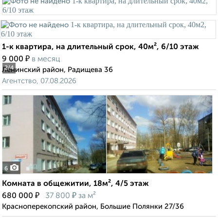
1-к квартира, на длительный срок, 40м², 6/10 этаж
₽
9 000
в месяц
2
/4
Ленинский район, Радищева 36
Агентство, 07.08.2026
6
Комната в общежитии, 18м², 4/5 этаж
₽
₽
680 000
37 800
за м²
Красноперекопский район, Большие Полянки 27/36