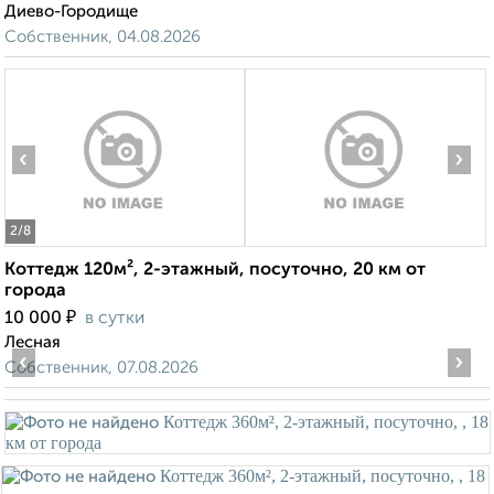
Диево-Городище
Собственник, 04.08.2026
‹
›
2
/8
Коттедж 120м², 2-этажный, посуточно, 20 км от
города
₽
10 000
в сутки
Лесная
‹
›
Собственник, 07.08.2026