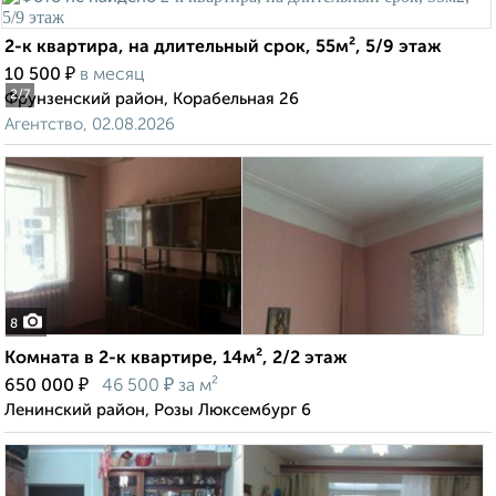
2-к квартира, на длительный срок, 55м², 5/9 этаж
₽
10 500
в месяц
2
/7
Фрунзенский район, Корабельная 26
Агентство, 02.08.2026
8
Комната в 2-к квартире, 14м², 2/2 этаж
₽
₽
650 000
46 500
за м²
Ленинский район, Розы Люксембург 6