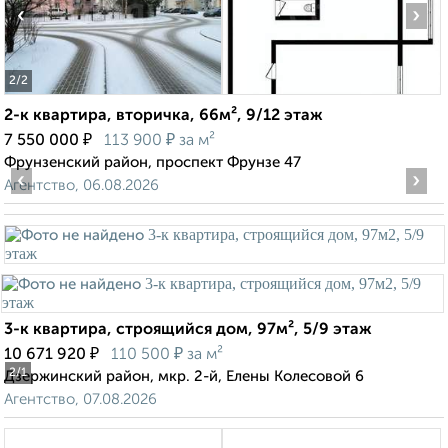
‹
›
2
/2
2-к квартира, вторичка, 66м², 9/12 этаж
₽
₽
7 550 000
113 900
за м²
Фрунзенский район, проспект Фрунзе 47
‹
›
Агентство, 06.08.2026
3-к квартира, строящийся дом, 97м², 5/9 этаж
₽
₽
10 671 920
110 500
за м²
2
/1
Дзержинский район, мкр. 2-й, Елены Колесовой 6
Агентство, 07.08.2026