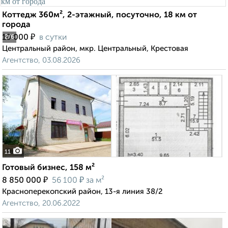
Коттедж 360м², 2-этажный, посуточно, 18 км от
города
₽
10 000
в сутки
2
/6
Центральный район, мкр. Центральный, Крестовая
Агентство, 03.08.2026
11
Готовый бизнес, 158 м²
₽
₽
8 850 000
56 100
за м²
Красноперекопский район, 13-я линия 38/2
Агентство, 20.06.2022