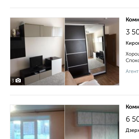
Комн
3 5
Киро
Хорош
Споко
Агент
3
Комн
6 5
Дзерж