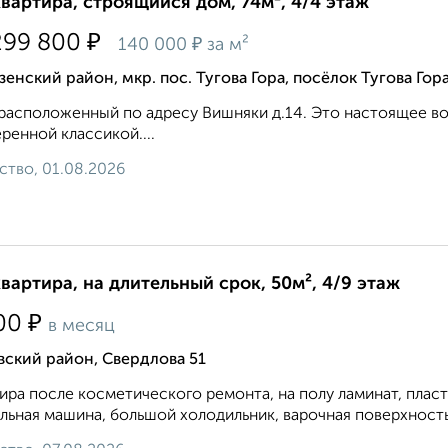
квартира, строящийся дом, 74м², 4/4 этаж
₽
299 800
₽
140 000
за м²
енский район, мкр. пос. Тугова Гора, посёлок Тугова Гор
расположенный по адресу Вишняки д.14. Это настоящее в
ренной классикой....
ство, 01.08.2026
квартира, на длительный срок, 50м², 4/9 этаж
₽
00
в месяц
ский район, Свердлова 51
ира после косметического ремонта, на полу ламинат, плас
льная машина, большой холодильник, варочная поверхность 