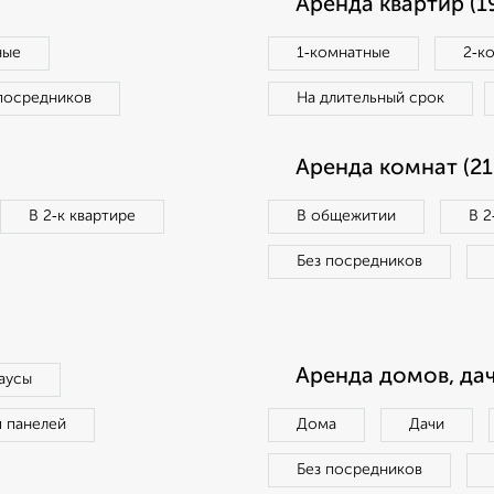
Аренда квартир (1
ные
1‑комнатные
2‑к
посредников
На длительный срок
Аренда комнат (21
В 2‑к квартире
В общежитии
В 2
Без посредников
Аренда домов, дач
аусы
п панелей
Дома
Дачи
Без посредников