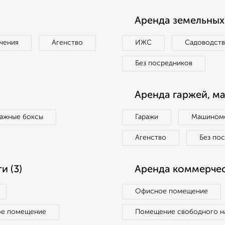
Аренда земельных 
чения
Агенство
ИЖС
Садоводст
Без посредников
Аренда гаржей, м
ражные боксы
Гаражи
Машиноме
Агенство
Без по
 (3)
Аренда коммерчес
Офисное помещение
ое помещение
Помещение свободного н