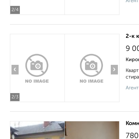
Агент
2
/4
2-к 
9 0
Киро
‹
›
Кварт
стира
Агент
2
/3
Комн
780