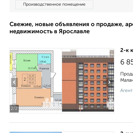
Производственное помещение
Свежие, новые объявления о продаже, а
недвижимость в Ярославле
2-к 
6 8
Прода
Малан
‹
›
Агент
2
/2