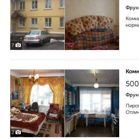
Фрун
Комна
норма
7
Комн
500
Фрун
Пирог
Отлич
2