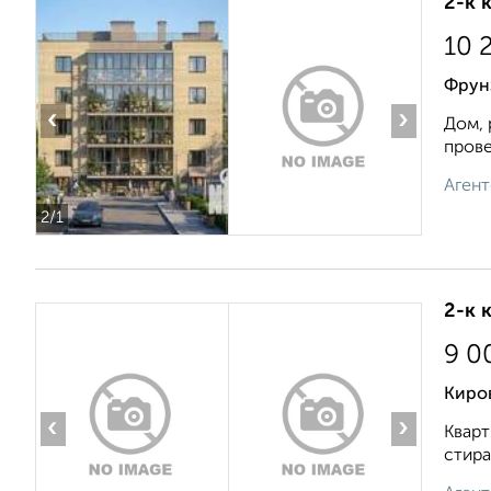
2-к 
10 
Фрунз
‹
›
Дом, 
прове
Агент
2
/1
2-к 
9 0
Киров
‹
›
Кварт
стира