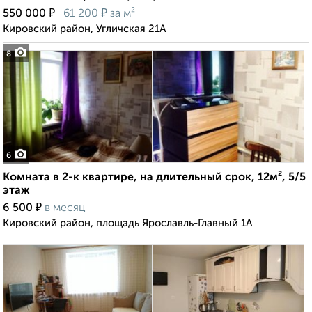
₽
₽
550 000
61 200
за м²
Кировский район, Угличская 21А
8
6
Комната в 2-к квартире, на длительный срок, 12м², 5/5
этаж
₽
6 500
в месяц
Кировский район, площадь Ярославль-Главный 1А