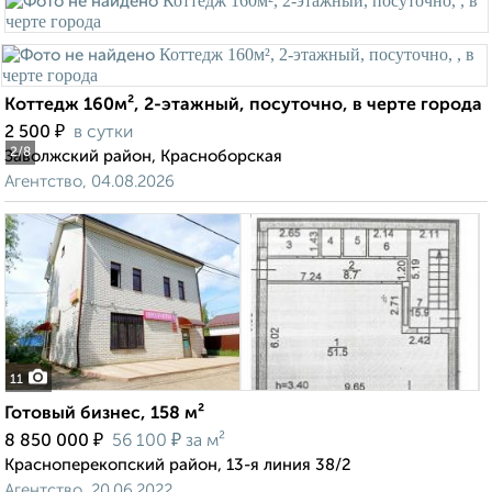
Коттедж 160м², 2-этажный, посуточно, в черте города
₽
2 500
в сутки
2
/8
Заволжский район, Красноборская
Агентство, 04.08.2026
11
Готовый бизнес, 158 м²
₽
₽
8 850 000
56 100
за м²
Красноперекопский район, 13-я линия 38/2
Агентство, 20.06.2022