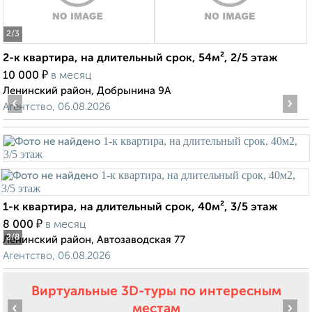
2
/3
2-к квартира, на длительный срок, 54м², 2/5 этаж
₽
10 000
в месяц
Ленинский район, Добрынина 9А
‹
›
Агентство, 06.08.2026
1-к квартира, на длительный срок, 40м², 3/5 этаж
₽
8 000
в месяц
2
/8
Ленинский район, Автозаводская 77
Агентство, 06.08.2026
Виртуальные 3D-туры по интересным
‹
›
местам