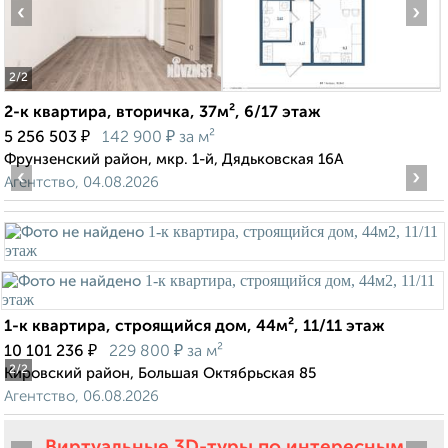
‹
›
2
/2
2-к квартира, вторичка, 37м², 6/17 этаж
₽
₽
5 256 503
142 900
за м²
Фрунзенский район, мкр. 1-й, Дядьковская 16А
‹
›
Агентство, 04.08.2026
1-к квартира, строящийся дом, 44м², 11/11 этаж
₽
₽
10 101 236
229 800
за м²
2
/2
Кировский район, Большая Октябрьская 85
Агентство, 06.08.2026
Виртуальные 3D-туры по интересным