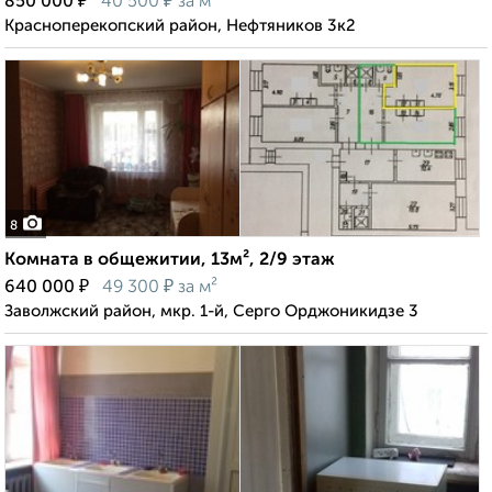
₽
₽
850 000
40 500
за м²
Красноперекопский район, Нефтяников 3к2
8
Комната в общежитии, 13м², 2/9 этаж
₽
₽
640 000
49 300
за м²
Заволжский район, мкр. 1-й, Серго Орджоникидзе 3