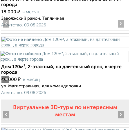
города
₽
18 000
в месяц
Заволжский район, Тепличная
‹
›
Агентство, 09.08.2026
Дом 120м², 2-этажный, на длительный срок, в черте
города
₽
40 000
в месяц
2
/8
ул. Магистральная, для командировки
Агентство, 09.08.2026
Виртуальные 3D-туры по интересным
‹
›
местам