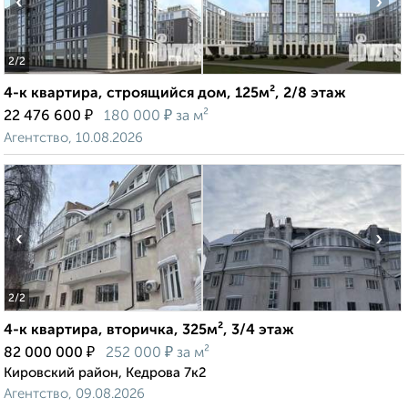
‹
›
2
/2
4-к квартира, строящийся дом, 125м², 2/8 этаж
₽
₽
22 476 600
180 000
за м²
Агентство, 10.08.2026
‹
›
2
/2
4-к квартира, вторичка, 325м², 3/4 этаж
₽
₽
82 000 000
252 000
за м²
Кировский район, Кедрова 7к2
Агентство, 09.08.2026