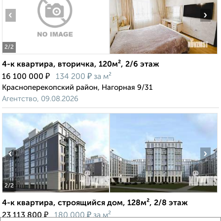
‹
›
2
/2
4-к квартира, вторичка, 120м², 2/6 этаж
₽
₽
16 100 000
134 200
за м²
Красноперекопский район, Нагорная 9/31
Агентство, 09.08.2026
‹
›
2
/2
4-к квартира, строящийся дом, 128м², 2/8 этаж
₽
₽
23 113 800
180 000
за м²