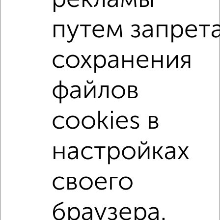
Сколько стоит купить четырехкомнатную квартиру в
Ярославле?
путем запрет
Цена недвижимости: мин. от
6000000
руб. до макс.
82000000
руб.
сохранения
Средняя цена:
23172340
руб.
Цена за м2: от
78947
руб. до
252307
руб.
файлов
Средняя цена за м2:
174228
руб.
cookies в
Площадь: от
76
м2 до
325
м2
Средняя площадь:
133
м2
настройках
↑ НАВЕРХ К МЕНЮ
своего
Однокомнатные
Двухкомнатные
Трехкомнатные
4‑комнатные
Квартиры студии
От застройщика
Без посредников
Вторичное жилье
браузера.
В новостройке
В строящемся доме
В новом доме