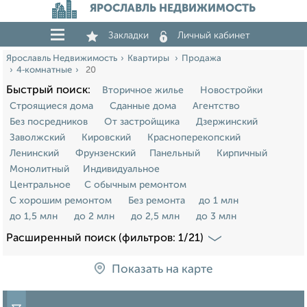
ЯРОСЛАВЛЬ НЕДВИЖИМОСТЬ
Закладки
Личный кабинет
Ярославль Недвижимость
Квартиры
Продажа
4‑комнатные
20
Быстрый поиск:
Вторичное жилье
Новостройки
Строящиеся дома
Сданные дома
Агентство
Без посредников
От застройщика
Дзержинский
Заволжский
Кировский
Красноперекопский
Ленинский
Фрунзенский
Панельный
Кирпичный
Монолитный
Индивидуальное
Центральное
С обычным ремонтом
С хорошим ремонтом
Без ремонта
до 1 млн
до 1,5 млн
до 2 млн
до 2,5 млн
до 3 млн
Расширенный поиск (фильтров: 1/21)
Показать на карте