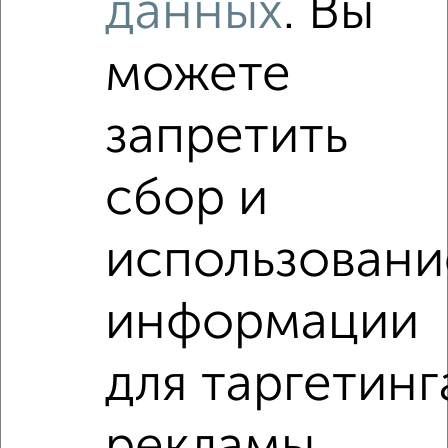
данных
. Вы
фильтров и сортировкой по параметрам, вы можете
подобрать для покупки четырехкомнатную квартиру в
можете
Ярославле.
Найденные предложения: 20 объявлений, можно
запретить
посмотреть в виде списка или на карте, с описанием,
расположением, ценой и другими подробностями.
Подберите подходящую недвижимость из предложений
сбор и
от собственников, риэлторов, застройщиков и агенств
недвижимости, связаться с ними можно по телефону или
написать сообщение в любом удобном для вас
использовани
мессенджере, это безопасно и бесплатно.
Для покупки квартиры доступна ипотека от крупнейших
информации
банков России: СберБанк, ВТБ, Альфа-Банк,
Россельхозбанк, Совкомбанк, Т-Банк, Росбанк, Почта
Банк на сумму от 400 000 до 120 000 000 рублей сроком
для таргетинг
до 30 лет.
Сайт работает во многих городах России.
рекламы