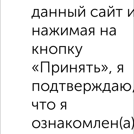
данный сайт 
2
/2
4-к квартира, вторичка, 116м², 3/4 этаж
нажимая на
₽
₽
34 000 000
294 400
за м²
Ленинский район, Володарского 62к2
Агентство, 06.08.2026
кнопку
«Принять», я
‹
›
подтверждаю
2
/2
что я
4-к квартира, вторичка, 123м², 1/9 этаж
₽
₽
13 270 100
107 800
за м²
ознакомлен(а
Дзержинский район, мкр. 9-й, ЖК Новеллы, Тутаевское
шоссе 93Б
Агентство, 05.08.2026