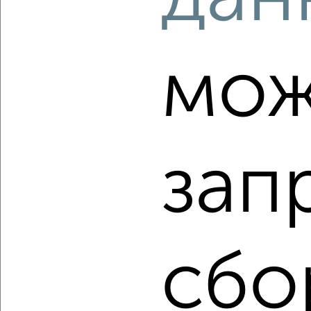
2
/2
мож
1-к квартира, вторичка, 44м², 1/8 этаж
₽
₽
5 037 400
114 300
за м²
Дзержинский район, мкр. пос. Иваньково, посёлок
Парижская Коммуна 11А/23
Агентство, 09.08.2026
зап
‹
›
2
/1
сбо
1-к квартира, строящийся дом, 41м², 1/4 этаж
₽
₽
4 673 600
115 000
за м²
Фрунзенский район, мкр. пос. Тугова Гора, посёлок Тугова