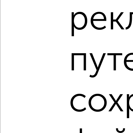
рек
2
/1
1-к квартира, строящийся дом, 41м², 3/4 этаж
₽
₽
5 080 000
125 000
за м²
Фрунзенский район, мкр. пос. Тугова Гора, посёлок Тугова
пут
Гора
Агентство, 09.08.2026
1 / 10
2
сох
Как купить однокомнатную квартиру, с балконом,
лоджией в Ярославле на сайте Ярославль-
недвижимость?
Используя удобную форму поиска с множеством
фильтров и сортировкой по параметрам, вы можете
подобрать для покупки однокомнатную квартиру, с
балконом, лоджией в Ярославле.