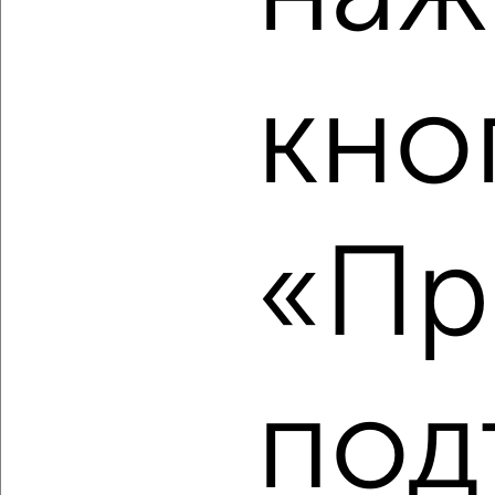
‹
›
2
/2
кно
1-к квартира, вторичка, 53м², 7/9 этаж
₽
₽
5 009 350
95 000
за м²
Дзержинский район, мкр. 2-й, 2-й микрорайон
Агентство, 09.08.2026
«Пр
‹
›
2
/2
под
1-к квартира, вторичка, 45м², 5/5 этаж
₽
₽
5 006 400
112 000
за м²
Дзержинский район, мкр. пос. Норское, ЖК Норские