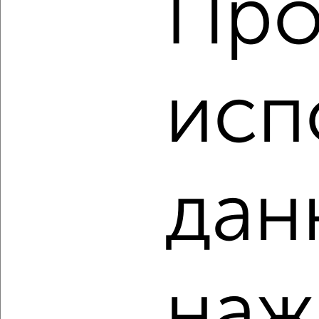
Про
₽
₽
5 046 790
109 800
за м²
Дзержинский район, мкр. 2-й, Елены Колесовой 6
Агентство, 09.08.2026
исп
‹
›
2
/2
дан
1-к квартира, вторичка, 53м², 5/9 этаж
₽
₽
4 903 890
93 000
за м²
Дзержинский район, мкр. 2-й, 2-й микрорайон
Агентство, 09.08.2026
наж