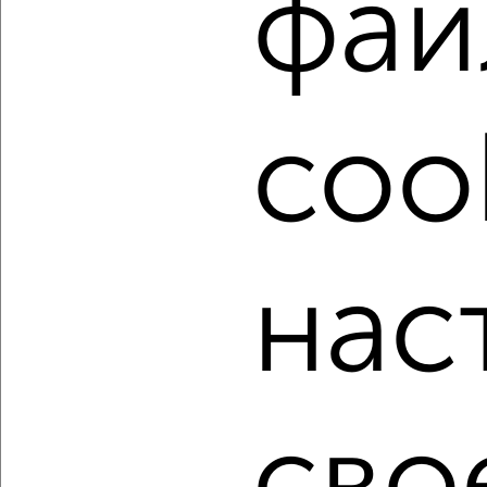
фай
Найденные предложения: 542 объявлений, можно
посмотреть в виде списка или на карте, с описанием,
расположением, ценой и другими подробностями.
Подберите подходящую недвижимость из предложений
coo
от собственников, риэлторов, застройщиков и агенств
недвижимости, связаться с ними можно по телефону или
написать сообщение в любом удобном для вас
мессенджере, это безопасно и бесплатно.
Для покупки квартиры доступна ипотека от крупнейших
банков России: СберБанк, ВТБ, Альфа-Банк,
нас
Россельхозбанк, Совкомбанк, Т-Банк, Росбанк, Почта
Банк на сумму от 400 000 до 120 000 000 рублей сроком
до 30 лет.
Сайт работает во многих городах России.
Сколько стоит купить однокомнатную квартиру в
сво
Ярославле?
Цена недвижимости: мин. от
2500000
руб. до макс.