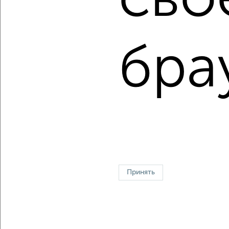
6090000
руб.
Средняя цена:
4479739
руб.
бра
Цена за м2: от
83333
руб. до
114905
руб.
Средняя цена за м2:
111993
руб.
Площадь: от
30
м2 до
53
м2
Средняя площадь:
40
м2
↑ НАВЕРХ К МЕНЮ
Однокомнатные
Двухкомнатные
Трехкомнатные
4‑комнатные
Квартиры студии
От застройщика
Без посредников
Вторичное жилье
Принять
В новостройке
В строящемся доме
В новом доме
Контакты
Политика конфиденциальности
Пользовательское соглашение
Ярославль, Московский проспект 31
© 2015–2026
Сайт-доска объявлений недвижимости
О проекте