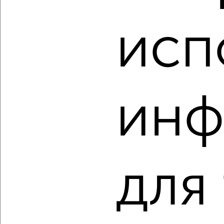
Гора
Агентство, 09.08.2026
исп
‹
›
инф
2
/1
1-к квартира, строящийся дом, 41м², 4/4 этаж
₽
₽
5 080 000
125 000
за м²
Фрунзенский район, мкр. пос. Тугова Гора, посёлок Тугова
Гора
для
Агентство, 09.08.2026
‹
›