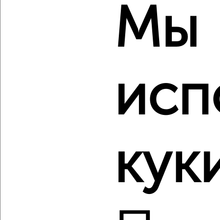
Мы
‹
›
2
/1
исп
1-к квартира, строящийся дом, 46м², 5/9 этаж
₽
₽
5 089 200
110 700
за м²
Дзержинский район, мкр. 2-й, Елены Колесовой 6
Агентство, 09.08.2026
кук
‹
›
2
/1
1-к квартира, строящийся дом, 46м², 9/9 этаж