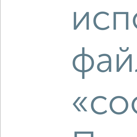
исп
2
/2
1-к квартира, вторичка, 35м², 7/12 этаж
₽
₽
5 390 000
153 000
за м²
Фрунзенский район, ЖК Московский Квартал, 1-я
фай
Приволжская 6А
Агентство, 09.08.2026
‹
›
«co
2
/2
1-к квартира, вторичка, 49м², 1/8 этаж
₽
₽
5 542 420
114 300
за м²
Дзержинский район, мкр. пос. Иваньково, посёлок