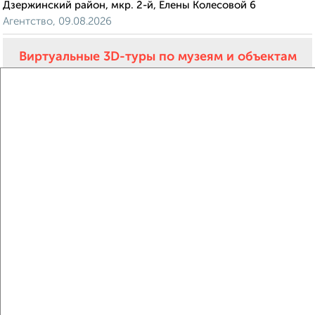
Дзержинский район, мкр. 2-й, Елены Колесовой 6
Агентство, 09.08.2026
Виртуальные 3D-туры по музеям и объектам
культуры
‹
›
2
/1
1-к квартира, строящийся дом, 46м², 6/9 этаж
₽
₽
5 089 200
110 700
за м²
Дзержинский район, мкр. 2-й, Елены Колесовой 6
Агентство, 09.08.2026