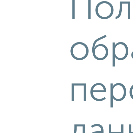
Пол
Парижская Коммуна 11А/23
Агентство, 09.08.2026
обр
‹
›
2
/2
1-к квартира, вторичка, 44м², 2/8 этаж
пер
₽
₽
5 081 500
115 300
за м²
Дзержинский район, мкр. пос. Иваньково, посёлок
Парижская Коммуна 11А/23
Агентство, 09.08.2026
дан
‹
›