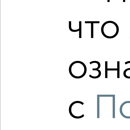
Резиденции
Агентство, 09.08.2026
что 
‹
›
озн
2
/2
1-к квартира, вторичка, 43м², 2/8 этаж
₽
₽
4 943 500
115 300
за м²
Дзержинский район, мкр. пос. Иваньково, посёлок
Парижская Коммуна 11А/23
с
П
Агентство, 09.08.2026
‹
›