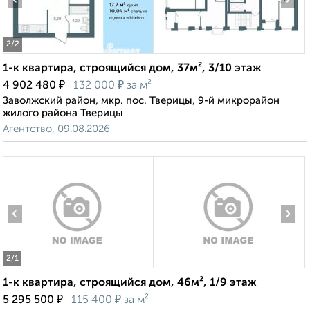
2
/2
1-к квартира, строящийся дом, 37м², 3/10 этаж
₽
₽
4 902 480
132 000
за м²
Заволжский район, мкр. пос. Тверицы, 9-й микрорайон
жилого района Тверицы
Агентство, 09.08.2026
‹
›
2
/1
1-к квартира, строящийся дом, 46м², 1/9 этаж
₽
₽
5 295 500
115 400
за м²