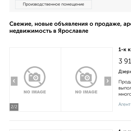
Производственное помещение
Свежие, новые объявления о продаже, а
недвижимость в Ярославле
1-к 
3 9
Дзерж
‹
›
Прода
выпол
много
Агент
2
/2