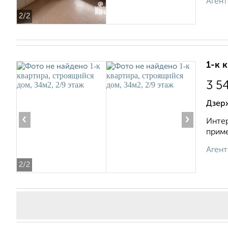
Агент
2
/2
1-к 
3 5
Дзерж
‹
›
Интер
приме
Агент
2
/2