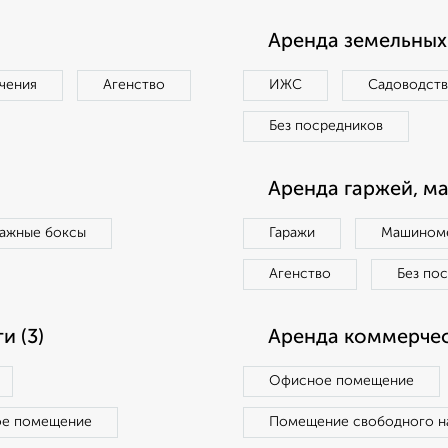
Аренда земельных 
чения
Агенство
ИЖС
Садоводст
Без посредников
Аренда гаржей, м
ражные боксы
Гаражи
Машиноме
Агенство
Без по
 (3)
Аренда коммерчес
Офисное помещение
ое помещение
Помещение свободного н