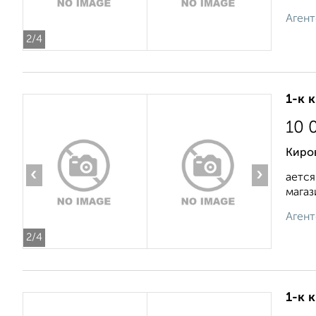
Агент
2
/4
1-к 
10 
Киро
‹
›
ается
магази
Агент
2
/4
1-к 