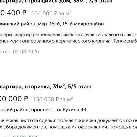
квартира, строящийся дом, 38м², 3/9 этаж
₽
10 400
₽
104 000
за м²
инский район, мкр. 15-й, 15-й микрорайон
ьеры квартир решены максимально функционально и лакон
нением тонированного керамического кирпича. Теплоснаб
ство, 04.08.2026
квартира, вторичка, 31м², 5/5 этаж
₽
00 000
₽
136 000
за м²
ский район, проспект Толбухина 43
ческая чистота сделки: полная проверка документов по 
х сбора документов, помощь в их оформлении. помощь в о