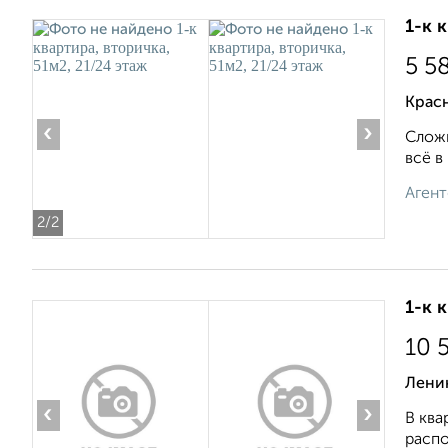
1-к 
5 5
Крас
‹
›
Сложи
всё в
Агент
2
/2
1-к 
10 
Лени
‹
›
В ква
распо