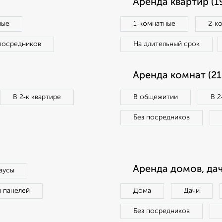
Аренда квартир (1
ные
1‑комнатные
2‑к
посредников
На длительный срок
Аренда комнат (21
В 2‑к квартире
В общежитии
В 2
Без посредников
Аренда домов, дач
аусы
п панелей
Дома
Дачи
Без посредников