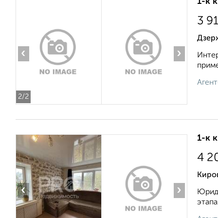
1-к 
3 9
Дзерж
‹
›
Интер
приме
Агент
2
/2
1-к 
4 2
Киров
‹
›
Юриди
этапа