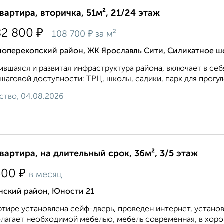
квартира, вторичка, 51м², 21/24 этаж
₽
82 800
₽
108 700
за м²
ноперекопский район, ЖК Ярославль Сити, Силикатное ш
вшаяся и развитая инфраструктура района, включает в се
 шаговой доступности: ТРЦ, школы, садики, парк для прогуло
ство, 04.08.2026
квартира, на длительный срок, 36м², 3/5 этаж
₽
500
в месяц
нский район, Юности 21
ртире установлена сейф-дверь, проведен интернет, устано
лагает необходимой мебелью, мебель современная, в хорош