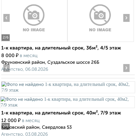
‹
›
2
/6
1-к квартира, на длительный срок, 36м², 4/5 этаж
₽
8 000
в месяц
Фрунзенский район, Суздальское шоссе 26Б
‹
›
Агентство, 06.08.2026
1-к квартира, на длительный срок, 40м², 7/9 этаж
₽
12 000
в месяц
2
/5
Кировский район, Свердлова 53
Агентство, 03.08.2026