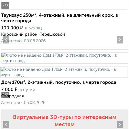
2
/3
Таунхаус 250м², 4-этажный, на длительный срок, в
черте города
₽
100 000
в месяц
Кировский район, Терешковой
‹
›
Агентство, 09.08.2026
Дом 170м², 2-этажный, посуточно, в черте города
₽
7 000
в сутки
2
/7
Огородная
Агентство, 05.08.2026
Виртуальные 3D-туры по интересным
‹
›
местам