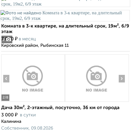
Комната в 3-к квартире, на длительный срок, 19м², 6/9
этаж
₽
7 000
в месяц
2
Кировский район, Рыбинская 11
‹
›
2
/8
Дача 30м², 2-этажный, посуточно, 36 км от города
₽
3 000
в сутки
Калинина
Собственник, 09.08.2026