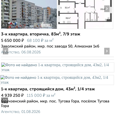
‹
›
2
/2
3-к квартира, вторичка, 83м², 7/9 этаж
₽
₽
5 650 000
68 100
за м²
Заволжский район, мкр. пос завода 50, Алмазная 1к6
‹
›
Агентство, 06.08.2026
1-к квартира, строящийся дом, 43м², 1/4 этаж
₽
₽
4 939 250
115 000
за м²
2
/1
Фрунзенский район, мкр. пос. Тугова Гора, посёлок Тугова
Гора
Агентство, 01.08.2026