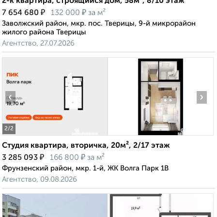
2-к квартира, строящийся дом, 58м², 8/10 этаж
₽
₽
7 654 680
132 000
за м²
Заволжский район, мкр. пос. Тверицы, 9-й микрорайон
жилого района Тверицы
Агентство, 27.07.2026
‹
›
2
/2
Студия квартира, вторичка, 20м², 2/17 этаж
₽
₽
3 285 093
166 800
за м²
Фрунзенский район, мкр. 1-й, ЖК Волга Парк 1В
Агентство, 09.08.2026