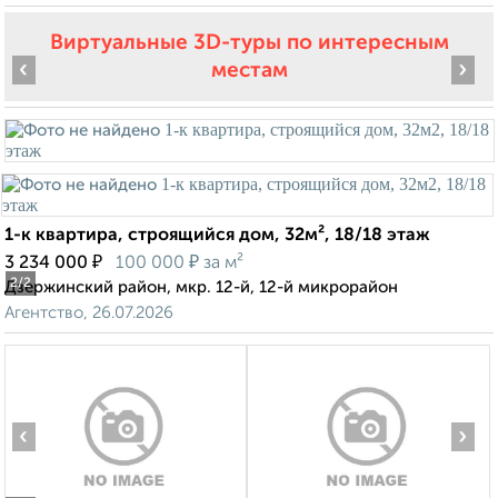
Виртуальные 3D-туры по интересным
‹
›
местам
1-к квартира, строящийся дом, 32м², 18/18 этаж
₽
₽
3 234 000
100 000
за м²
2
/2
Дзержинский район, мкр. 12-й, 12-й микрорайон
Агентство, 26.07.2026
‹
›