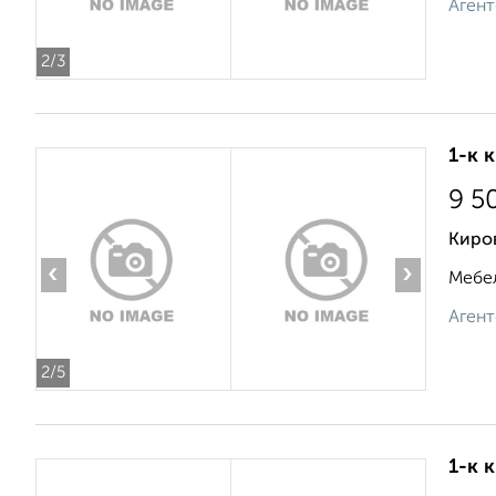
Агент
2
/3
1-к 
9 5
Киров
‹
›
Мебел
Агент
2
/5
1-к 