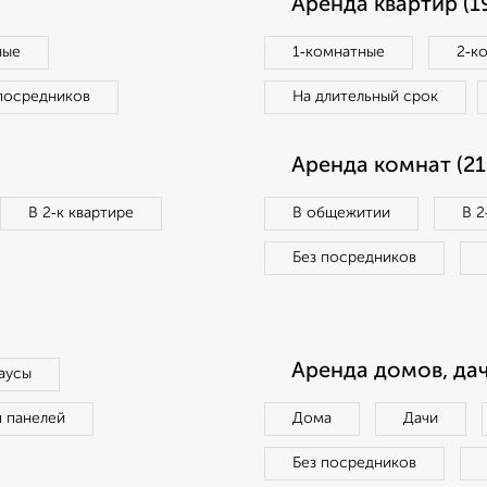
Аренда квартир (1
ные
1‑комнатные
2‑к
посредников
На длительный срок
Аренда комнат (21
В 2‑к квартире
В общежитии
В 2
Без посредников
Аренда домов, дач
аусы
п панелей
Дома
Дачи
Без посредников