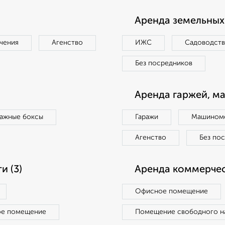
Аренда земельных 
чения
Агенство
ИЖС
Садоводст
Без посредников
Аренда гаржей, м
ражные боксы
Гаражи
Машиноме
Агенство
Без по
 (3)
Аренда коммерчес
Офисное помещение
ое помещение
Помещение свободного н