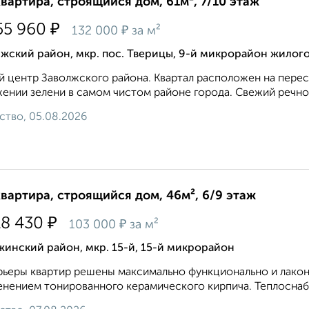
квартира, строящийся дом, 61м², 7/10 этаж
₽
55 960
₽
132 000
за м²
жский район, мкр. пос. Тверицы, 9-й микрорайон жилог
 центр Заволжского района. Квартал расположен на перес
ении зелени в самом чистом районе города. Свежий речной 
ство, 05.08.2026
квартира, строящийся дом, 46м², 6/9 этаж
₽
18 430
₽
103 000
за м²
инский район, мкр. 15-й, 15-й микрорайон
ьеры квартир решены максимально функционально и лакон
нением тонированного керамического кирпича. Теплоснаб