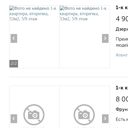
1-к 
4 9
Дзерж
‹
›
Преим
людей
Агент
2
/2
1-к 
8 0
Фрун
‹
›
Есть 