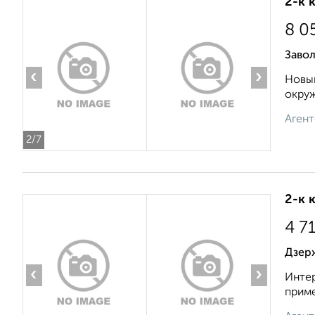
2-к 
8 0
Завол
‹
›
Новый
окруж
Агент
2
/7
2-к 
4 7
Дзерж
‹
›
Интер
приме