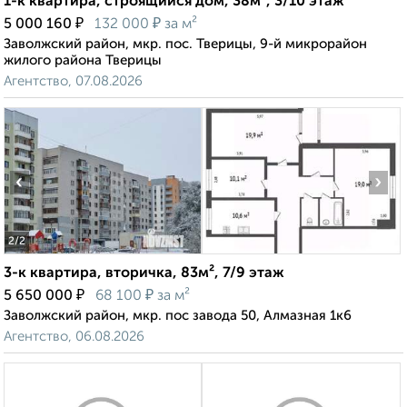
1-к квартира, строящийся дом, 38м², 3/10 этаж
₽
₽
5 000 160
132 000
за м²
Заволжский район, мкр. пос. Тверицы, 9-й микрорайон
жилого района Тверицы
Агентство, 07.08.2026
‹
›
2
/2
3-к квартира, вторичка, 83м², 7/9 этаж
₽
₽
5 650 000
68 100
за м²
Заволжский район, мкр. пос завода 50, Алмазная 1к6
Агентство, 06.08.2026