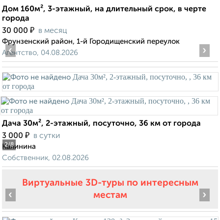
Дом 160м², 3-этажный, на длительный срок, в черте
города
₽
30 000
в месяц
Фрунзенский район, 1-й Городищенский переулок
‹
›
Агентство, 04.08.2026
Дача 30м², 2-этажный, посуточно, 36 км от города
₽
3 000
в сутки
2
/8
Калинина
Собственник, 02.08.2026
Виртуальные 3D-туры по интересным
‹
›
местам