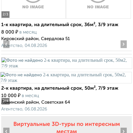
2
/3
1-к квартира, на длительный срок, 36м², 3/9 этаж
₽
8 000
в месяц
Кировский район, Свердлова 51
‹
›
Агентство, 04.08.2026
2-к квартира, на длительный срок, 50м², 7/9 этаж
₽
10 000
в месяц
2
/4
Ленинский район, Советская 64
Агентство, 06.08.2026
Виртуальные 3D-туры по интересным
‹
›
местам