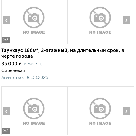
‹
›
2
/8
Таунхаус 186м², 2-этажный, на длительный срок, в
черте города
₽
85 000
в месяц
Сиреневая
Агентство, 06.08.2026
‹
›
2
/8