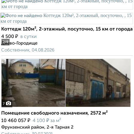
Коттедж 120м², 2-этажный, посуточно, 15 км от города
₽
4 500
в сутки
2
/8
Диево-Городище
Собственник, 04.08.2026
7
Помещение свободного назначения, 2572 м²
₽
₽
10 460 057
4 100
за м²
Фрунзенский район, 2-я Тарная 2