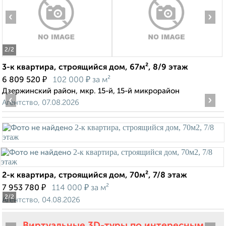
‹
›
2
/2
3-к квартира, строящийся дом, 67м², 8/9 этаж
₽
₽
6 809 520
102 000
за м²
Дзержинский район, мкр. 15-й, 15-й микрорайон
‹
›
Агентство, 07.08.2026
2-к квартира, строящийся дом, 70м², 7/8 этаж
₽
₽
7 953 780
114 000
за м²
2
/2
Агентство, 04.08.2026
Виртуальные 3D-туры по интересным