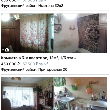
₽
₽
630 000
57 300
за м²
Фрунзенский район, Ньютона 32к2
2
Комната в 3-к квартире, 12м², 1/3 этаж
₽
₽
450 000
37 500
за м²
Фрунзенский район, Пригородная 20