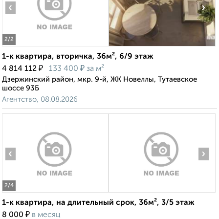
‹
›
2
/2
1-к квартира, вторичка, 36м², 6/9 этаж
₽
₽
4 814 112
133 400
за м²
Дзержинский район, мкр. 9-й, ЖК Новеллы, Тутаевское
шоссе 93Б
Агентство, 08.08.2026
‹
›
2
/4
1-к квартира, на длительный срок, 36м², 3/5 этаж
₽
8 000
в месяц