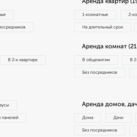
Аренда квартир (1
ные
1‑комнатные
2‑к
посредников
На длительный срок
Аренда комнат (21
В 2‑к квартире
В общежитии
В 2
Без посредников
Аренда домов, дач
аусы
п панелей
Дома
Дачи
Без посредников