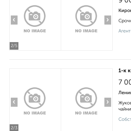
9 0
Киро
‹
›
Срочн
Агент
2
/5
1-к 
7 0
Ленин
‹
›
Жуков
чайни
Собст
2
/3