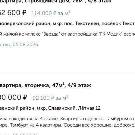
квартира, строящийся дом, 76м², 4/8 этаж
₽
52 600
₽
114 000
за м²
оперекопский район, мкр. пос. Текстилей, посёлок Текс
 жилой комплекс "Звезда" от застройщика "ГК Медик" распол
ство, 05.08.2026
квартира, вторичка, 47м², 4/9 этаж
₽
00 000
₽
92 100
за м²
енский район, мкр. Славянский, Лётная 12
ира находится на 4 этаже. Квартиры отделены тамбуром от
ире. Тамбурт на 4 квартиры. Соседи все хорошие, доброжел