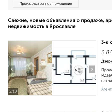
Производственное помещение
Свежие, новые объявления о продаже, а
недвижимость в Ярославле
3-к 
3 8
Дзерж
‹
›
Прода
Идеал
плани
Агент
2
/10