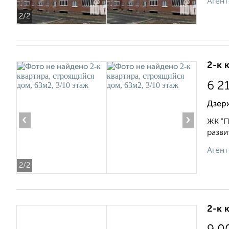
Агент
2
/2
2-к 
6 2
Дзерж
‹
›
ЖК "П
разви
Агент
2
/2
2-к 