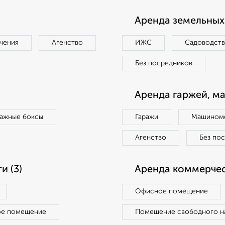
Аренда земельных 
чения
Агенство
ИЖС
Садоводст
Без посредников
Аренда гаржей, м
ражные боксы
Гаражи
Машиноме
Агенство
Без по
 (3)
Аренда коммерчес
Офисное помещение
ое помещение
Помещение свободного н