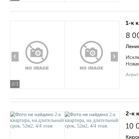
1-к 
8 0
Лени
‹
›
Исклю
Новая
Агент
2
/3
2-к 
10 
Киро