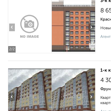
3-к 
8 6
Красн
‹
›
Новый
Агент
2
/2
1-к 
4 3
Фрунз
‹
›
Кварт
кварт