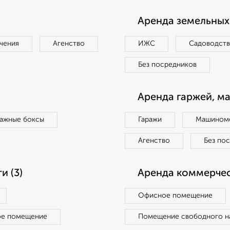
Аренда земельных 
чения
Агенство
ИЖС
Садоводст
Без посредников
Аренда гаржей, м
ражные боксы
Гаражи
Машиноме
Агенство
Без по
 (3)
Аренда коммерчес
Офисное помещение
ое помещение
Помещение свободного н