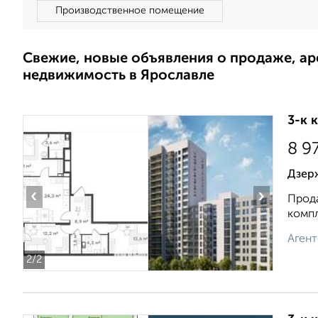
Производственное помещение
Свежие, новые объявления о продаже, а
недвижимость в Ярославле
3-к 
8 9
Дзерж
‹
›
Прода
компл
Агент
2
/2