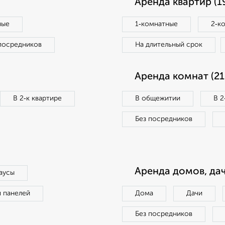
Аренда квартир (1
ные
1‑комнатные
2‑к
посредников
На длительный срок
Аренда комнат (21
В 2‑к квартире
В общежитии
В 2
Без посредников
Аренда домов, дач
аусы
п панелей
Дома
Дачи
Без посредников