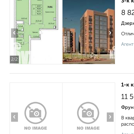
3-к 
8 8
Дзерж
‹
›
Отлич
Агент
2
/2
1-к 
11 
Фрун
‹
›
В ква
распо