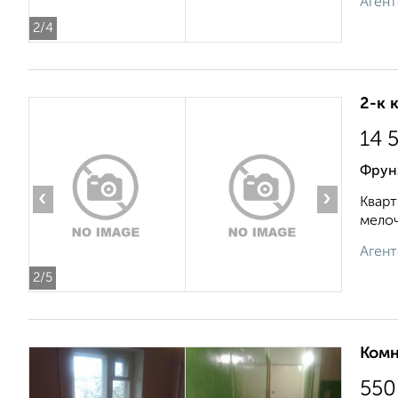
Агент
2
/4
2-к 
14 
Фрун
‹
›
Кварт
мелоч
Агент
2
/5
Комн
550