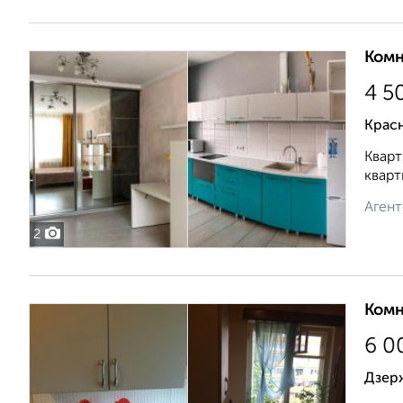
Комн
4 5
Крас
Кварт
кварт
Агент
2
Комн
6 0
Дзерж