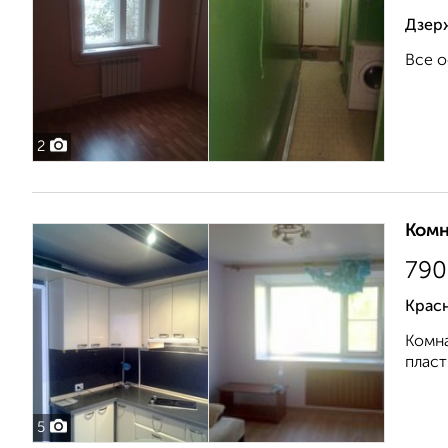
Дзерж
Все о
2
Комн
790
Крас
Комна
пласт
5