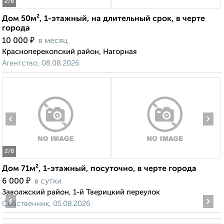
2
/8
Дом 50м², 1-этажный, на длительный срок, в черте
города
₽
10 000
в месяц
Красноперекопский район, Нагорная
Агентство, 08.08.2026
‹
›
2
/8
Дом 71м², 1-этажный, посуточно, в черте города
₽
6 000
в сутки
Заволжский район, 1-й Тверицкий переулок
‹
›
Собственник, 05.08.2026