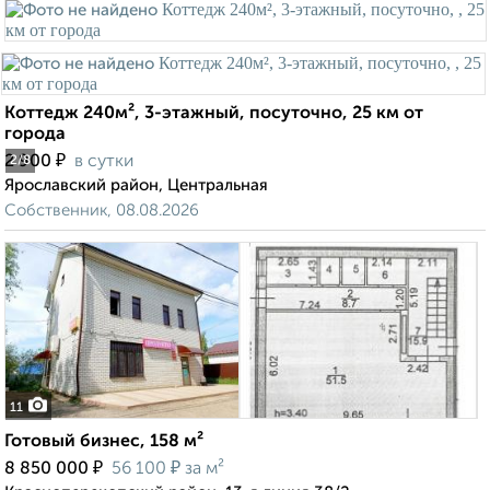
Коттедж 240м², 3-этажный, посуточно, 25 км от
города
₽
2 900
в сутки
2
/8
Ярославский район, Центральная
Собственник, 08.08.2026
11
Готовый бизнес, 158 м²
₽
₽
8 850 000
56 100
за м²