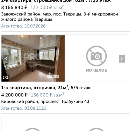
2-к квартира, строящийся дом, 62м², 7/10 этаж
₽
₽
8 166 840
132 000
за м²
Заволжский район, мкр. пос. Тверицы, 9-й микрорайон
жилого района Тверицы
Агентство, 26.07.2026
‹
›
2
/2
1-к квартира, вторичка, 31м², 5/5 этаж
₽
₽
4 200 000
136 000
за м²
Кировский район, проспект Толбухина 43
Агентство, 03.08.2026