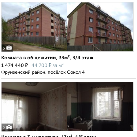
5
Комната в общежитии, 33м², 3/4 этаж
₽
₽
1 474 440
44 700
за м²
Фрунзенский район, посёлок Сокол 4
2