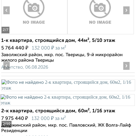
‹
›
2
/7
1-к квартира, строящийся дом, 44м², 5/10 этаж
₽
₽
5 764 440
132 000
за м²
Заволжский район, мкр. пос. Тверицы, 9-й микрорайон
жилого района Тверицы
‹
›
Агентство, 06.08.2026
2-к квартира, строящийся дом, 60м², 1/16 этаж
₽
₽
7 975 440
132 000
за м²
2
/10
Дзержинский район, мкр. пос. Павловский, ЖК Волга-Лайф
Резиденции