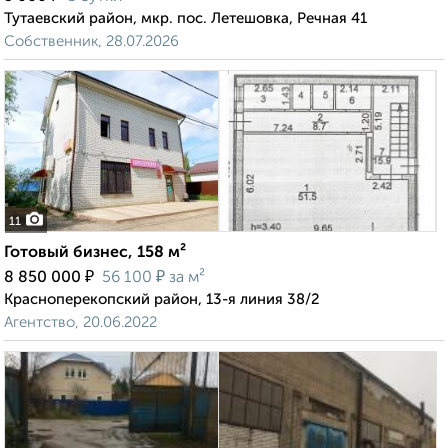
Тутаевский район, мкр. пос. Летешовка, Речная 41
Собственник, 28.07.2026
11
Готовый бизнес, 158 м²
₽
₽
8 850 000
56 100
за м²
Красноперекопский район, 13-я линия 38/2
Агентство, 20.06.2022