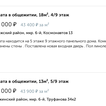
ата в общежитии, 18м², 4/9 этаж
₽
 000
₽
43 400
за м²
жский район, мкр. 6-й, Космонавтов 13
та находится на 5 этаже 9 этажного панельного дома. Комн
нены стены . Поставлена новая входная дверь . Пол линоле
ата в общежитии, 13м², 5/9 этаж
₽
 000
₽
43 900
за м²
инский район, мкр. 6-й, Труфанова 34к2