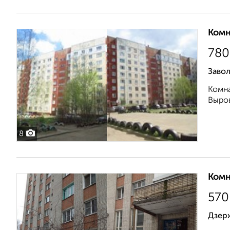
Комн
780
Завол
Комна
Выров
8
Комн
570
Дзерж