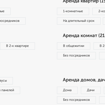
Аренда квартир (1
ные
1‑комнатные
2‑к
посредников
На длительный срок
Аренда комнат (21
В 2‑к квартире
В общежитии
В 2
Без посредников
Аренда домов, дач
аусы
п панелей
Дома
Дачи
Без посредников