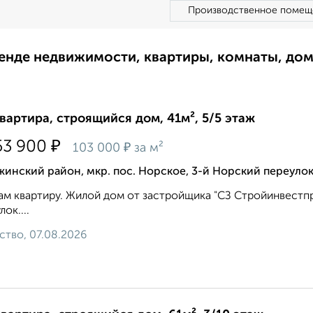
Производственное помещ
ренде недвижимости, квартиры, комнаты, до
квартира, строящийся дом, 41м², 5/5 этаж
₽
53 900
₽
103 000
за м²
инский район, мкр. пос. Норское, 3-й Норский переулок
м квартиру. Жилой дом от застройщика "СЗ Стройинвестпр
ок....
ство, 07.08.2026