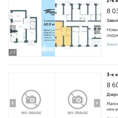
2-к 
8 0
Завол
‹
›
Новый
окруж
Агент
2
/2
3-к 
8 6
Дзерж
‹
›
Малок
нем в