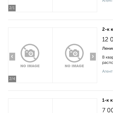
Агент
2
/1
2-к 
12 
Ленин
‹
›
В ква
распо
Агент
2
/4
1-к 
7 0