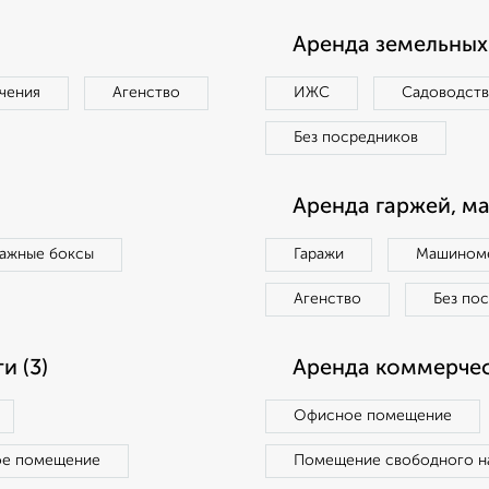
Аренда земельных 
чения
Агенство
ИЖС
Садоводст
Без посредников
Аренда гаржей, м
ражные боксы
Гаражи
Машиноме
Агенство
Без по
 (3)
Аренда коммерчес
Офисное помещение
ое помещение
Помещение свободного н