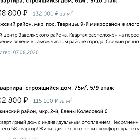
квартира, строящийся дом, 61м², 3/10 этаж
₽
38 800
₽
132 000
за м²
жский район, мкр. пос. Тверицы, 9-й микрорайон жилог
 центр Заволжского района. Квартал расположен на перес
ении зелени в самом чистом районе города. Свежий речной 
ство, 07.08.2026
квартира, строящийся дом, 75м², 5/9 этаж
₽
02 800
₽
115 100
за м²
инский район, мкр. 2-й, Елены Колесовой 6
вартирный дом с индивидуальным отоплением Несомненны
сего 58 квартир! Жилье для тех, кто ценит комфорт красоту 