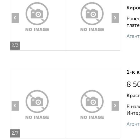
Киро
‹
›
Ранее
плате
Агент
2
/3
1-к 
8 5
Красн
‹
›
В нал
Интер
Агент
2
/7