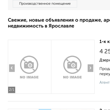
Производственное помещение
Свежие, новые объявления о продаже, а
недвижимость в Ярославле
1-к 
4 2
Дзерж
‹
›
Прода
переул
Агент
2
/1