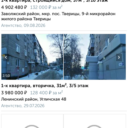
1-к квартира, строящийся дом, 37м², 3/10 этаж
₽
₽
4 902 480
132 000
за м²
Заволжский район, мкр. пос. Тверицы, 9-й микрорайон
жилого района Тверицы
Агентство, 09.08.2026
‹
›
2
/10
1-к квартира, вторичка, 31м², 3/5 этаж
₽
₽
3 980 000
128 400
за м²
Ленинский район, Угличская 48
Агентство, 29.07.2026