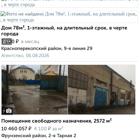
Дом 78м², 1-этажный, на длительный срок, в черте
города
₽
7 000
в месяц
2
/14
Красноперекопский район, 9-я линия 29
Агентство, 06.08.2026
7
Помещение свободного назначения, 2572 м²
₽
₽
10 460 057
4 100
за м²
Фрунзенский район, 2-я Тарная 2