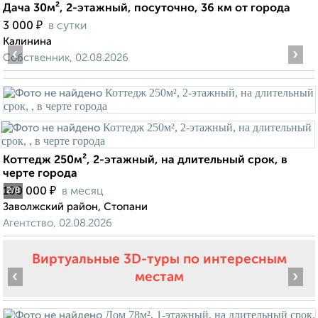
Дача 30м², 2-этажный, посуточно, 36 км от города
₽
3 000
в сутки
Калинина
‹
›
Собственник, 02.08.2026
Коттедж 250м², 2-этажный, на длительный срок, в
черте города
₽
100 000
в месяц
2
/8
Заволжский район, Стопани
Агентство, 02.08.2026
Виртуальные 3D-туры по интересным
‹
›
местам