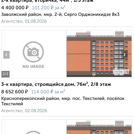
2-к квартира, вторичка, 44м², 1/5 этаж
₽
₽
4 400 000
101 200
за м²
Заволжский район, мкр. 2-й, Серго Орджоникидзе 8к3
Агентство, 01.08.2026
‹
›
2
/2
3-к квартира, строящийся дом, 76м², 2/8 этаж
₽
₽
8 652 600
114 000
за м²
Красноперекопский район, мкр. пос. Текстилей, посёлок
Текстилей
Агентство, 02.08.2026