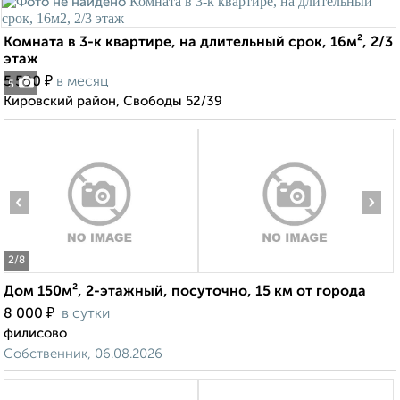
Комната в 3-к квартире, на длительный срок, 16м², 2/3
этаж
₽
5 500
в месяц
5
Кировский район, Свободы 52/39
‹
›
2
/8
Дом 150м², 2-этажный, посуточно, 15 км от города
₽
8 000
в сутки
филисово
Собственник, 06.08.2026