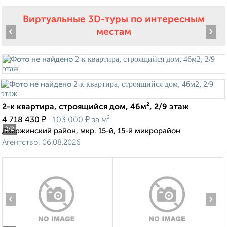
Виртуальные 3D-туры по интересным
‹
›
местам
2-к квартира, строящийся дом, 46м², 2/9 этаж
₽
₽
4 718 430
103 000
за м²
2
/2
Дзержинский район, мкр. 15-й, 15-й микрорайон
Агентство, 06.08.2026
‹
›