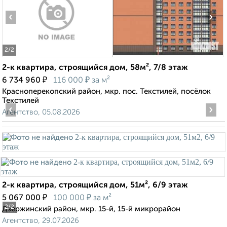
‹
›
2
/2
2-к квартира, строящийся дом, 58м², 7/8 этаж
₽
₽
6 734 960
116 000
за м²
Красноперекопский район, мкр. пос. Текстилей, посёлок
Текстилей
‹
›
Агентство, 05.08.2026
2-к квартира, строящийся дом, 51м², 6/9 этаж
₽
₽
5 067 000
100 000
за м²
2
/2
Дзержинский район, мкр. 15-й, 15-й микрорайон
Агентство, 29.07.2026