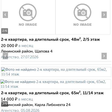
‹
›
2
/6
2-к квартира, на длительный срок, 48м², 2/5 этаж
₽
20 000
в месяц
Ленинский район, Щапова 4
‹
›
Агентство, 27.07.2026
2-к квартира, на длительный срок, 65м², 11/14 этаж
₽
14 000
в месяц
2
/5
Ленинский район, Карла Либкнехта 24
Агентство, 05.08.2026