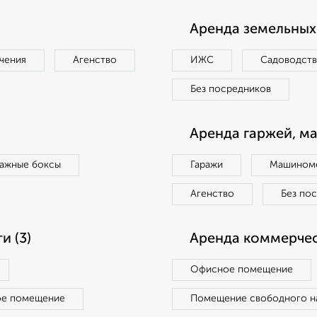
Аренда земельных 
чения
Агенство
ИЖС
Садоводст
Без посредников
Аренда гаржей, м
ражные боксы
Гаражи
Машиноме
Агенство
Без по
 (3)
Аренда коммерчес
Офисное помещение
ое помещение
Помещение свободного н