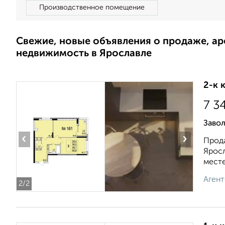
Производственное помещение
Свежие, новые объявления о продаже, а
недвижимость в Ярославле
2-к 
7 3
Завол
‹
›
Прода
Яросл
месте 
Агент
2
/2