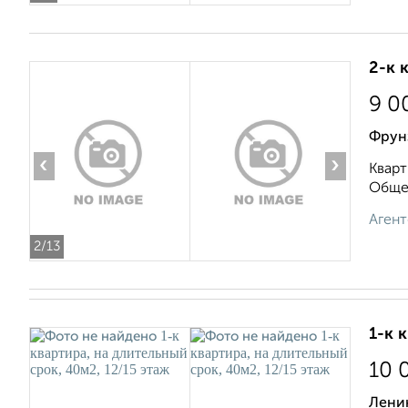
2-к 
9 0
Фрун
‹
›
Кварт
Общей
Агент
2
/13
1-к 
10 
Ленин