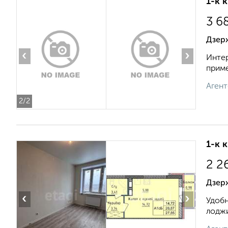
1-к 
3 6
Дзерж
‹
›
Интер
приме
Агент
2
/2
1-к 
2 2
Дзерж
‹
›
Удобн
лоджи