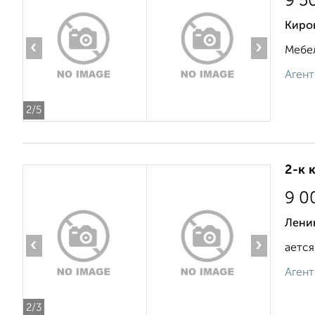
9 5
Киров
‹
›
Мебел
Агент
2
/5
2-к 
9 0
Ленин
‹
›
ается
Агент
2
/3