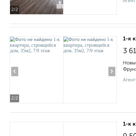
Агент
2
/2
1-к 
3 6
Новый
Фрунз
‹
›
Агент
2
/2
1-к 