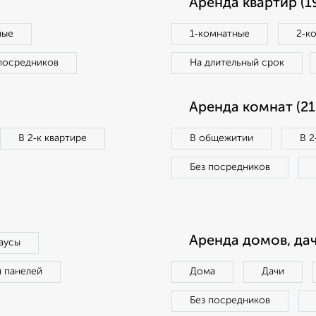
Аренда квартир (1
ные
1‑комнатные
2‑к
посредников
На длительный срок
Аренда комнат (21
В 2‑к квартире
В общежитии
В 2
Без посредников
Аренда домов, дач
аусы
п панелей
Дома
Дачи
Без посредников