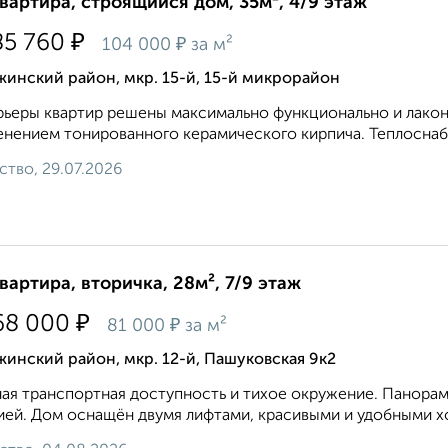
квартира, строящийся дом, 35м², 4/9 этаж
₽
85 760
₽
104 000
за м²
инский район, мкр. 15-й, 15-й микрорайон
ьеры квартир решены максимально функционально и лакон
нением тонированного керамического кирпича. Теплоснаб
ство, 29.07.2026
квартира, вторичка, 28м², 7/9 этаж
₽
68 000
₽
81 000
за м²
инский район, мкр. 12-й, Пашуковская 9к2
ая транспортная доступность и тихое окружение. Панорам
ей. Дом оснащён двумя лифтами, красивыми и удобными хо