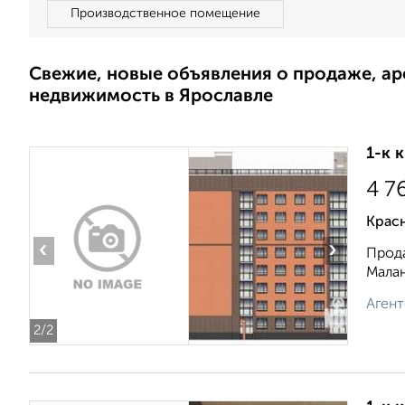
Производственное помещение
Свежие, новые объявления о продаже, а
недвижимость в Ярославле
1-к 
4 7
Красн
‹
›
Прода
Малан
Агент
2
/2