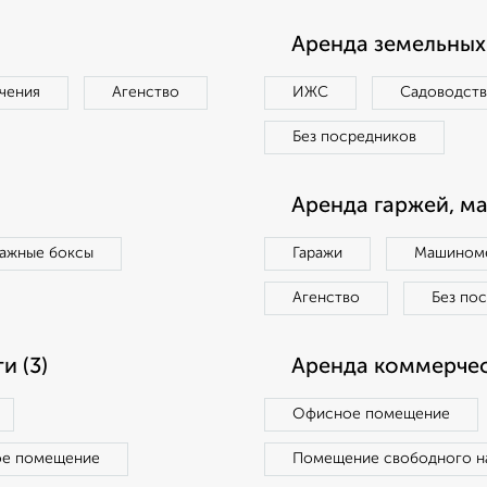
Аренда земельных 
чения
Агенство
ИЖС
Садоводст
Без посредников
Аренда гаржей, м
ражные боксы
Гаражи
Машиноме
Агенство
Без по
 (3)
Аренда коммерчес
Офисное помещение
ое помещение
Помещение свободного н