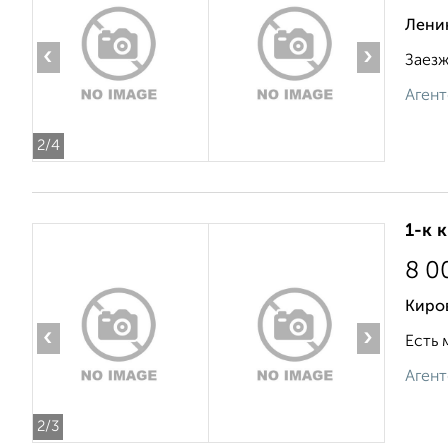
Ленин
‹
›
Заезж
Агент
2
/4
1-к 
8 0
Киров
‹
›
Есть 
Агент
2
/3