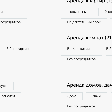
Аренда квартир (1
ные
1‑комнатные
2‑к
посредников
На длительный срок
Аренда комнат (21
В 2‑к квартире
В общежитии
В 2
Без посредников
Аренда домов, дач
аусы
п панелей
Дома
Дачи
Без посредников