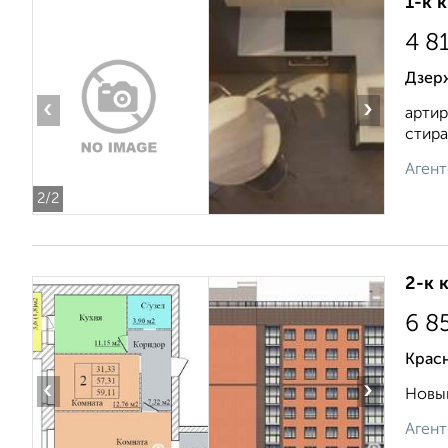
1-к 
4 8
Дзерж
‹
›
артир
стира
Агент
2
/2
2-к 
6 8
Красн
‹
›
Новый
Агент