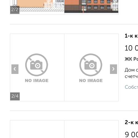
2
/2
1-к 
10 
ЖК Р
‹
›
Дом с
счетч
Собст
2
/4
2-к 
9 0