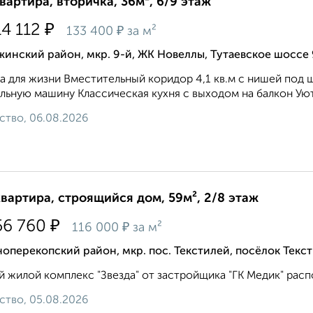
квартира, вторичка, 36м², 6/9 этаж
₽
14 112
₽
133 400
за м²
инский район, мкр. 9-й, ЖК Новеллы, Тутаевское шоссе
а для жизни Вместительный коридор 4,1 кв.м с нишей под 
льную машину Классическая кухня с выходом на балкон Уют
ство, 06.08.2026
квартира, строящийся дом, 59м², 2/8 этаж
₽
56 760
₽
116 000
за м²
оперекопский район, мкр. пос. Текстилей, посёлок Текс
 жилой комплекс "Звезда" от застройщика "ГК Медик" распол
ство, 05.08.2026