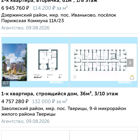
2-к квартира, вторичка, 61м², 1/8 этаж
₽
₽
6 945 760
114 200
за м²
Дзержинский район, мкр. пос. Иваньково, посёлок
Парижская Коммуна 11А/23
Агентство, 09.08.2026
‹
›
2
/7
1-к квартира, строящийся дом, 36м², 3/10 этаж
₽
₽
4 757 280
132 000
за м²
Заволжский район, мкр. пос. Тверицы, 9-й микрорайон
жилого района Тверицы
Агентство, 09.08.2026