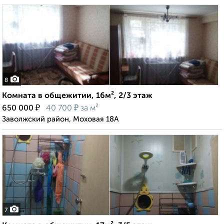
8
Комната в общежитии, 16м², 2/3 этаж
₽
₽
650 000
40 700
за м²
Заволжский район, Моховая 18А
7