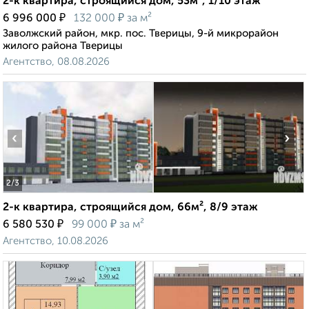
2-к квартира, строящийся дом, 53м², 1/10 этаж
₽
₽
6 996 000
132 000
за м²
Заволжский район, мкр. пос. Тверицы, 9-й микрорайон
жилого района Тверицы
Агентство, 08.08.2026
‹
›
2
/3
2-к квартира, строящийся дом, 66м², 8/9 этаж
₽
₽
6 580 530
99 000
за м²
Агентство, 10.08.2026