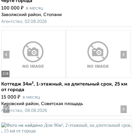
черте города
₽
100 000
в месяц
Заволжский район, Стопани
Агентство, 02.08.2026
‹
›
2
/8
Коттедж 34м², 1-этажный, на длительный срок, 25 км
от города
₽
15 000
в месяц
Кировский район, Советская площадь
‹
›
Агентство, 08.08.2026