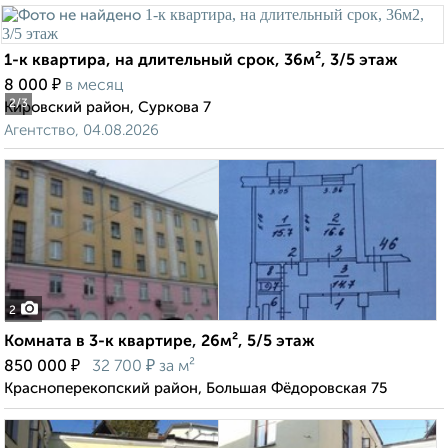
1-к квартира, на длительный срок, 36м², 3/5 этаж
₽
8 000
в месяц
2
/3
Кировский район, Суркова 7
Агентство, 04.08.2026
2
Комната в 3-к квартире, 26м², 5/5 этаж
₽
₽
850 000
32 700
за м²
Красноперекопский район, Большая Фёдоровская 75