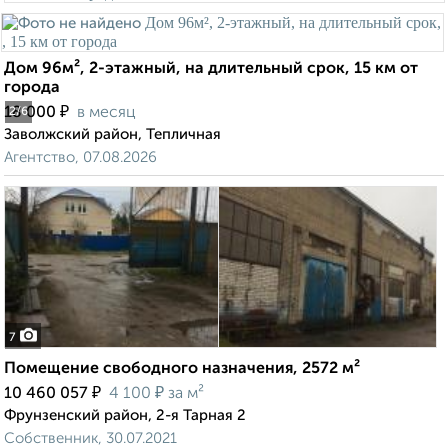
Дом 96м², 2-этажный, на длительный срок, 15 км от
города
₽
18 000
в месяц
2
/6
Заволжский район, Тепличная
Агентство, 07.08.2026
7
Помещение свободного назначения, 2572 м²
₽
₽
10 460 057
4 100
за м²
Фрунзенский район, 2-я Тарная 2
Собственник, 30.07.2021