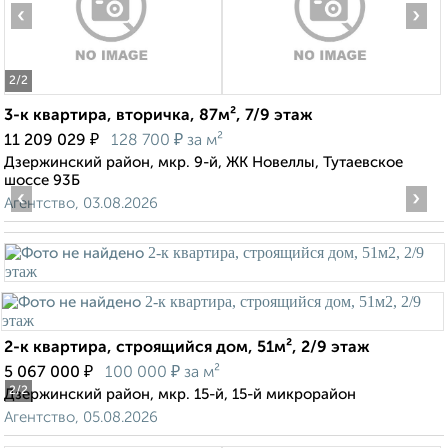
‹
›
2
/2
3-к квартира, вторичка, 87м², 7/9 этаж
₽
₽
11 209 029
128 700
за м²
Дзержинский район, мкр. 9-й, ЖК Новеллы, Тутаевское
шоссе 93Б
‹
›
Агентство, 03.08.2026
2-к квартира, строящийся дом, 51м², 2/9 этаж
₽
₽
5 067 000
100 000
за м²
2
/2
Дзержинский район, мкр. 15-й, 15-й микрорайон
Агентство, 05.08.2026