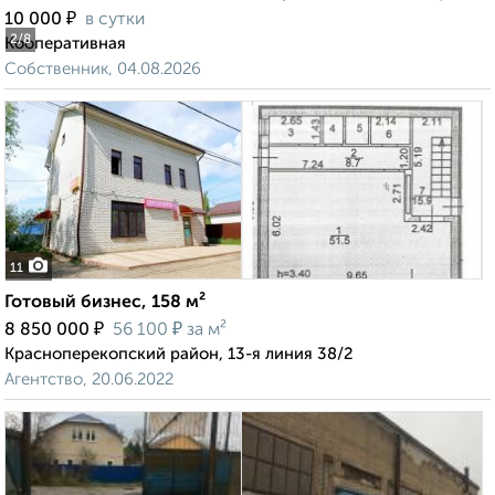
₽
10 000
в сутки
2
/8
Кооперативная
Собственник, 04.08.2026
11
Готовый бизнес, 158 м²
₽
₽
8 850 000
56 100
за м²
Красноперекопский район, 13-я линия 38/2
Агентство, 20.06.2022