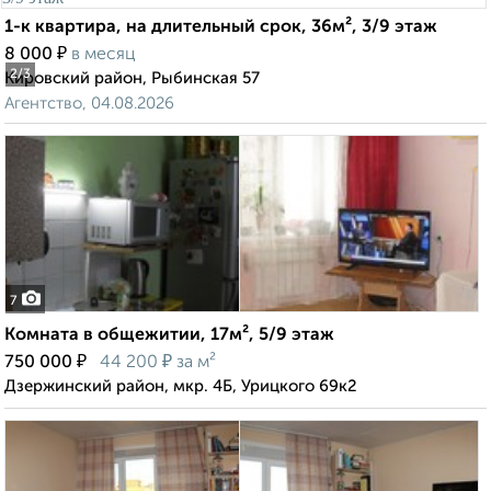
1-к квартира, на длительный срок, 36м², 3/9 этаж
₽
8 000
в месяц
2
/3
Кировский район, Рыбинская 57
Агентство, 04.08.2026
7
Комната в общежитии, 17м², 5/9 этаж
₽
₽
750 000
44 200
за м²
Дзержинский район, мкр. 4Б, Урицкого 69к2