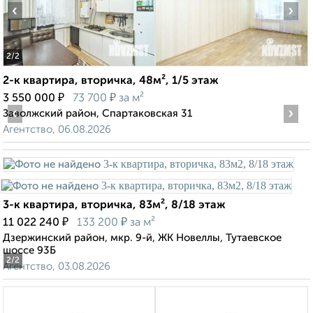
‹
›
2
/2
2-к квартира, вторичка, 48м², 1/5 этаж
₽
₽
3 550 000
73 700
за м²
‹
›
Заволжский район, Спартаковская 31
Агентство, 06.08.2026
3-к квартира, вторичка, 83м², 8/18 этаж
₽
₽
11 022 240
133 200
за м²
Дзержинский район, мкр. 9-й, ЖК Новеллы, Тутаевское
шоссе 93Б
2
/2
Агентство, 03.08.2026