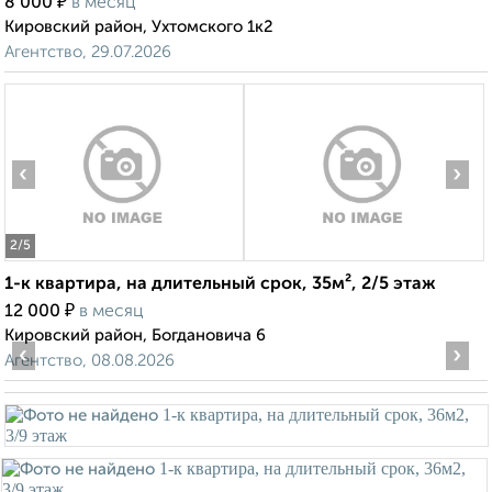
₽
8 000
в месяц
Кировский район, Ухтомского 1к2
Агентство, 29.07.2026
‹
›
2
/5
1-к квартира, на длительный срок, 35м², 2/5 этаж
₽
12 000
в месяц
Кировский район, Богдановича 6
‹
›
Агентство, 08.08.2026