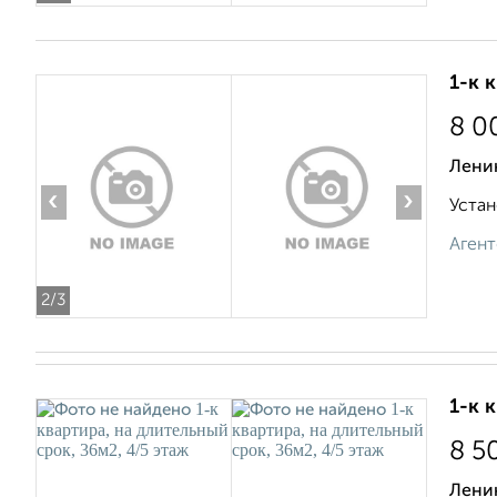
1-к 
8 0
Ленин
‹
›
Устан
Агент
2
/3
1-к 
8 5
Лени