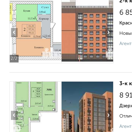
2-к 
6 8
Красн
‹
›
Новый
Агент
2
/2
3-к 
8 9
Дзерж
‹
›
Отлич
Агент