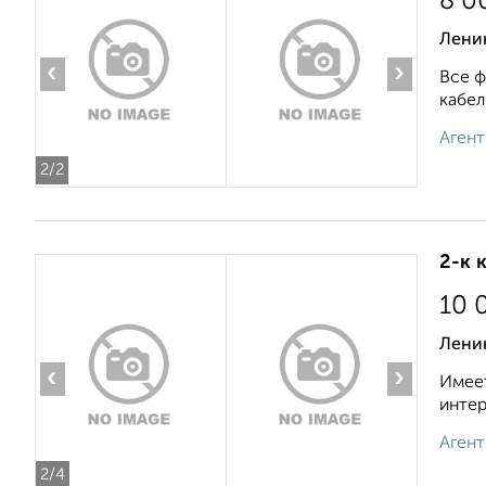
8 0
Ленин
‹
›
Все ф
кабел
Агент
2
/2
2-к 
10 
Лени
‹
›
Имеет
интер
Агент
2
/4