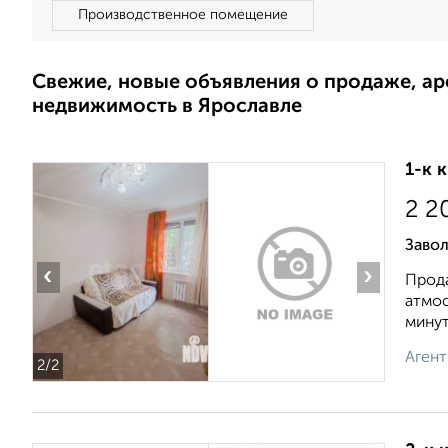
Производственное помещение
Свежие, новые объявления о продаже, а
недвижимость в Ярославле
1-к 
2 2
Завол
‹
›
Прода
атмос
минут.
Агент
2
/2