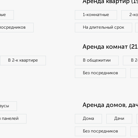
Аренда квартир (1
ные
1‑комнатные
2‑к
посредников
На длительный срок
Аренда комнат (21
В 2‑к квартире
В общежитии
В 2
Без посредников
Аренда домов, дач
аусы
п панелей
Дома
Дачи
Без посредников