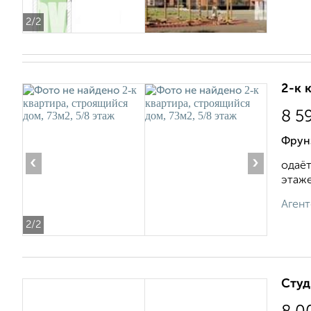
2
/2
2-к 
8 5
Фрун
‹
›
одаёт
этаже.
Агент
2
/2
Студ