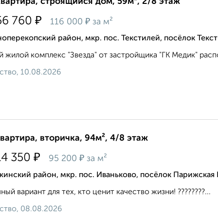
квартира, строящийся дом, 59м², 2/8 этаж
₽
56 760
₽
116 000
за м²
оперекопский район, мкр. пос. Текстилей, посёлок Текс
 жилой комплекс "Звезда" от застройщика "ГК Медик" распол
ство, 10.08.2026
квартира, вторичка, 94м², 4/8 этаж
₽
14 350
₽
95 200
за м²
инский район, мкр. пос. Иваньково, посёлок Парижская
ный вариант для тех, кто ценит качество жизни! ????????...
ство, 08.08.2026