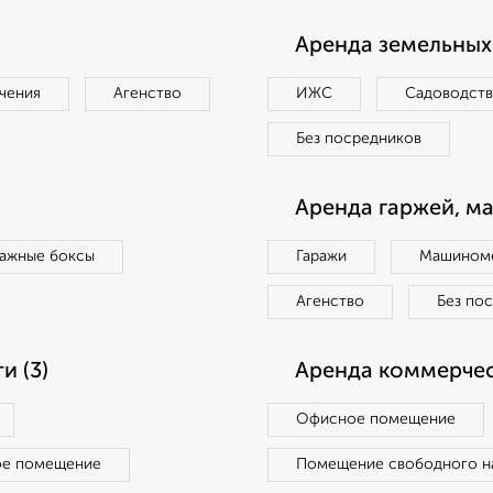
Аренда земельных 
чения
Агенство
ИЖС
Садоводст
Без посредников
Аренда гаржей, м
ражные боксы
Гаражи
Машиноме
Агенство
Без по
 (3)
Аренда коммерчес
Офисное помещение
ое помещение
Помещение свободного н