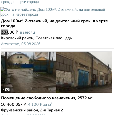
Дом 100м², 2-этажный, на длительный срок, в черте
города
₽
30 000
в месяц
2
/7
Кировский район, Советская площадь
Агентство, 03.08.2026
7
Помещение свободного назначения, 2572 м²
₽
₽
10 460 057
4 100
за м²
Фрунзенский район, 2-я Тарная 2