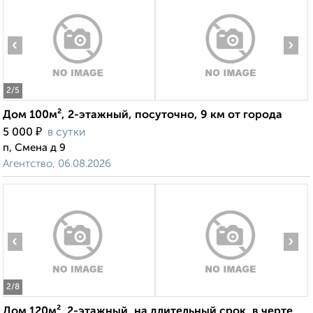
‹
›
2
/5
Дом 100м², 2-этажный, посуточно, 9 км от города
₽
5 000
в сутки
п, Смена д 9
Агентство, 06.08.2026
‹
›
2
/8
Дом 120м², 2-этажный, на длительный срок, в черте