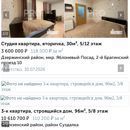
‹
›
2
/2
Студия квартира, вторичка, 30м², 5/12 этаж
₽
₽
3 600 000
118 500
за м²
Дзержинский район, мкр. Яблоневый Посад, 2-й Брагинский
проезд 10
‹
›
Агентство, 30.07.2026
3-к квартира, строящийся дом, 96м², 5/8 этаж
₽
₽
10 610 700
110 200
за м²
2
/2
Фрунзенский район, район Суздалка