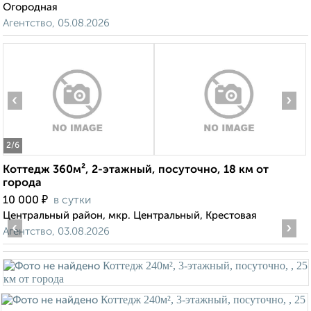
Огородная
Агентство, 05.08.2026
‹
›
2
/6
Коттедж 360м², 2-этажный, посуточно, 18 км от
города
₽
10 000
в сутки
Центральный район, мкр. Центральный, Крестовая
‹
›
Агентство, 03.08.2026