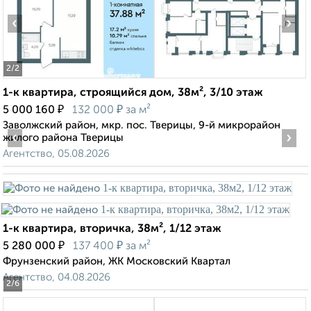
‹
›
2
/2
1-к квартира, строящийся дом, 38м², 3/10 этаж
₽
₽
5 000 160
132 000
за м²
Заволжский район, мкр. пос. Тверицы, 9-й микрорайон
‹
›
жилого района Тверицы
Агентство, 05.08.2026
1-к квартира, вторичка, 38м², 1/12 этаж
₽
₽
5 280 000
137 400
за м²
Фрунзенский район, ЖК Московский Квартал
Агентство, 04.08.2026
2
/6