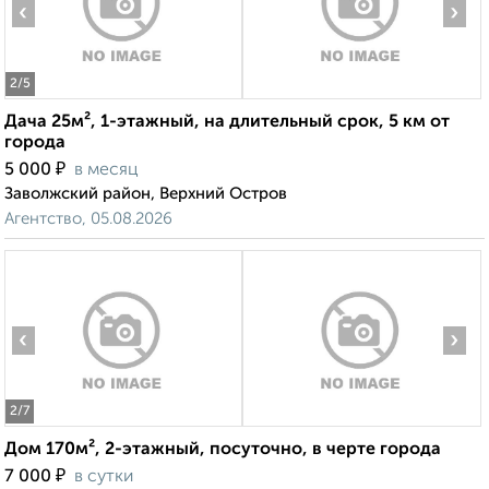
‹
›
2
/5
Дача 25м², 1-этажный, на длительный срок, 5 км от
города
₽
5 000
в месяц
Заволжский район, Верхний Остров
Агентство, 05.08.2026
‹
›
2
/7
Дом 170м², 2-этажный, посуточно, в черте города
₽
7 000
в сутки