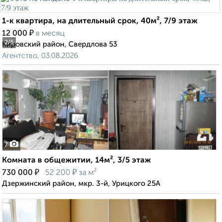
1-к квартира, на длительный срок, 40м², 7/9 этаж
₽
12 000
в месяц
2
/5
Кировский район, Свердлова 53
Агентство, 03.08.2026
7
Комната в общежитии, 14м², 3/5 этаж
₽
₽
730 000
52 200
за м²
Дзержинский район, мкр. 3-й, Урицкого 25А