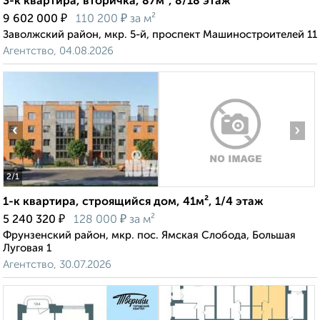
3-к квартира, вторичка, 87м², 8/18 этаж
₽
₽
9 602 000
110 200
за м²
Заволжский район, мкр. 5-й, проспект Машиностроителей 11
Агентство, 04.08.2026
‹
›
2
/1
1-к квартира, строящийся дом, 41м², 1/4 этаж
₽
₽
5 240 320
128 000
за м²
Фрунзенский район, мкр. пос. Ямская Слобода, Большая
Луговая 1
Агентство, 30.07.2026