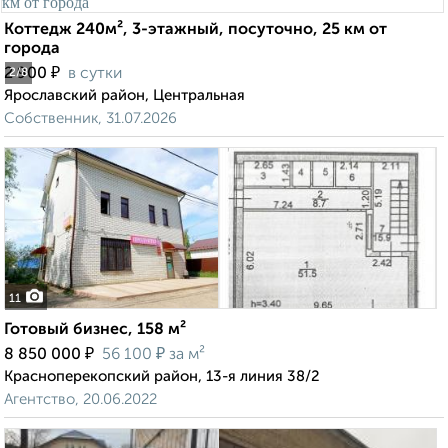
Коттедж 240м², 3-этажный, посуточно, 25 км от
города
₽
2 900
в сутки
2
/8
Ярославский район, Центральная
Собственник, 31.07.2026
11
Готовый бизнес, 158 м²
₽
₽
8 850 000
56 100
за м²
Красноперекопский район, 13-я линия 38/2
Агентство, 20.06.2022