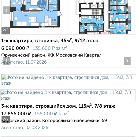
‹
›
2
/2
1-к квартира, вторичка, 45м², 9/12 этаж
₽
₽
6 090 000
135 600
за м²
Фрунзенский район, ЖК Московский Квартал
‹
›
Агентство, 11.07.2026
3-к квартира, строящийся дом, 115м², 7/8 этаж
₽
₽
17 856 000
155 000
за м²
2
/2
Кировский район, Которосльная набережная 59
Агентство, 03.08.2026