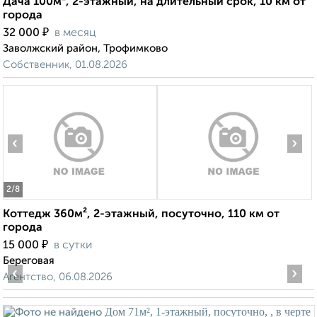
Дача 100м², 2-этажный, на длительный срок, 10 км от
города
₽
32 000
в месяц
Заволжский район, Трофимково
Собственник, 01.08.2026
‹
›
2
/8
Коттедж 360м², 2-этажный, посуточно, 110 км от
города
₽
15 000
в сутки
Береговая
‹
›
Агентство, 06.08.2026