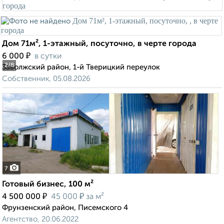
Дом 71м², 1-этажный, посуточно, в черте города
₽
6 000
в сутки
2
/8
Заволжский район, 1-й Тверицкий переулок
Собственник, 05.08.2026
7
Готовый бизнес, 100 м²
₽
₽
4 500 000
45 000
за м²
Фрунзенский район, Писемского 4
Агентство, 20.06.2022