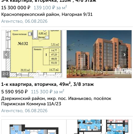
3-к квартира, вторичка, 110м², 4/6 этаж
₽
₽
15 300 000
139 100
за м²
Красноперекопский район, Нагорная 9/31
Агентство, 06.08.2026
‹
›
2
/2
1-к квартира, вторичка, 49м², 3/8 этаж
₽
₽
5 590 950
115 300
за м²
Дзержинский район, мкр. пос. Иваньково, посёлок
Парижская Коммуна 11А/23
Агентство, 06.08.2026