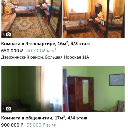
8
Комната в 4-к квартире, 16м², 3/3 этаж
₽
₽
650 000
40 700
за м²
Дзержинский район, Большая Норская 11А
3
Комната в общежитии, 17м², 4/4 этаж
₽
₽
900 000
53 000
за м²