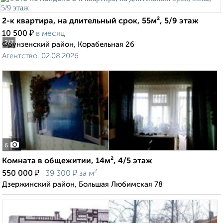
2-к квартира, на длительный срок, 55м², 5/9 этаж
₽
10 500
в месяц
2
/7
Фрунзенский район, Корабельная 26
Агентство, 02.08.2026
6
Комната в общежитии, 14м², 4/5 этаж
₽
₽
550 000
39 300
за м²
Дзержинский район, Большая Любимская 78