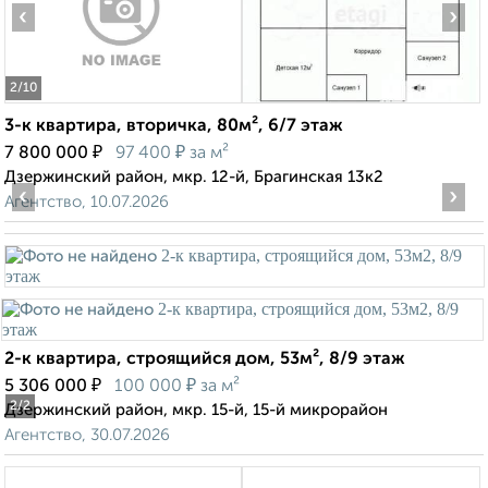
‹
›
2
/10
3-к квартира, вторичка, 80м², 6/7 этаж
₽
₽
7 800 000
97 400
за м²
Дзержинский район, мкр. 12-й, Брагинская 13к2
‹
›
Агентство, 10.07.2026
2-к квартира, строящийся дом, 53м², 8/9 этаж
₽
₽
5 306 000
100 000
за м²
2
/2
Дзержинский район, мкр. 15-й, 15-й микрорайон
Агентство, 30.07.2026