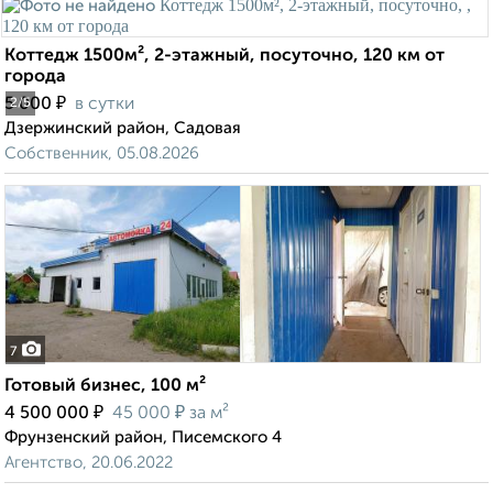
Коттедж 1500м², 2-этажный, посуточно, 120 км от
города
₽
5 000
в сутки
2
/5
Дзержинский район, Садовая
Собственник, 05.08.2026
7
Готовый бизнес, 100 м²
₽
₽
4 500 000
45 000
за м²
Фрунзенский район, Писемского 4
Агентство, 20.06.2022