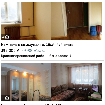
6
Комната в коммуналке, 10м², 4/4 этаж
₽
₽
399 000
39 900
за м²
Красноперекопский район, Менделеева 6
2