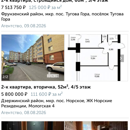
2-к квартира, строящийся дом, 60м², 3/4 этаж
₽
₽
7 513 750
125 000
за м²
Фрунзенский район, мкр. пос. Тугова Гора, посёлок Тугова
Гора
Агентство, 09.08.2026
‹
›
2
/2
2-к квартира, вторичка, 52м², 4/5 этаж
₽
₽
5 800 000
111 600
за м²
Дзержинский район, мкр. пос. Норское, ЖК Норские
Резиденции, Мологская 4
Агентство, 08.08.2026