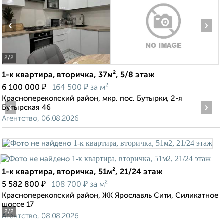
‹
›
2
/2
1-к квартира, вторичка, 37м², 5/8 этаж
₽
₽
6 100 000
164 500
за м²
Красноперекопский район, мкр. пос. Бутырки, 2-я
‹
›
Бутырская 46
Агентство, 06.08.2026
1-к квартира, вторичка, 51м², 21/24 этаж
₽
₽
5 582 800
108 700
за м²
Красноперекопский район, ЖК Ярославль Сити, Силикатное
шоссе 17
2
/2
Агентство, 08.08.2026