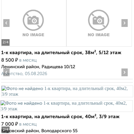
‹
›
2
/4
1-к квартира, на длительный срок, 38м², 5/12 этаж
₽
8 500
в месяц
Ленинский район, Радищева 10/12
‹
›
Агентство, 05.08.2026
1-к квартира, на длительный срок, 40м², 3/9 этаж
₽
7 000
в месяц
2
/4
Кировский район, Володарского 55