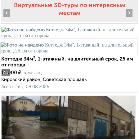
Виртуальные 3D-туры по интересным
‹
›
местам
Коттедж 34м², 1-этажный, на длительный срок, 25 км
от города
₽
15 000
в месяц
2
/8
Кировский район, Советская площадь
Агентство, 08.08.2026