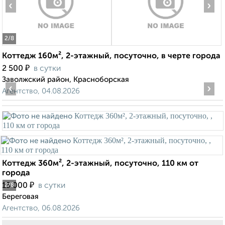
‹
›
2
/8
Коттедж 160м², 2-этажный, посуточно, в черте города
₽
2 500
в сутки
Заволжский район, Красноборская
‹
›
Агентство, 04.08.2026
Коттедж 360м², 2-этажный, посуточно, 110 км от
города
₽
15 000
в сутки
2
/8
Береговая
Агентство, 06.08.2026