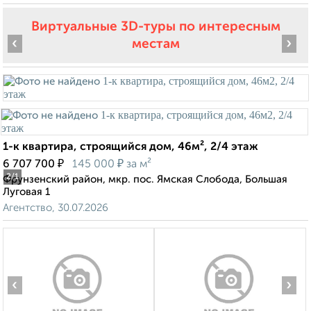
Виртуальные 3D-туры по интересным
‹
›
местам
1-к квартира, строящийся дом, 46м², 2/4 этаж
₽
₽
6 707 700
145 000
за м²
2
/1
Фрунзенский район, мкр. пос. Ямская Слобода, Большая
Луговая 1
Агентство, 30.07.2026
‹
›