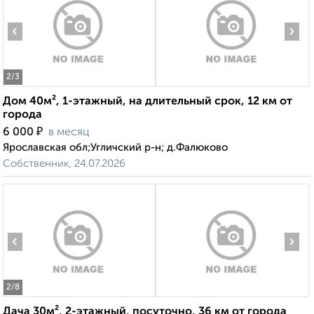
‹
›
2
/3
Дом 40м², 1-этажный, на длительный срок, 12 км от
города
₽
6 000
в месяц
Ярославская обл;Угличский р-н; д.Фалюково
Собственник, 24.07.2026
‹
›
2
/8
Дача 30м², 2-этажный, посуточно, 36 км от города