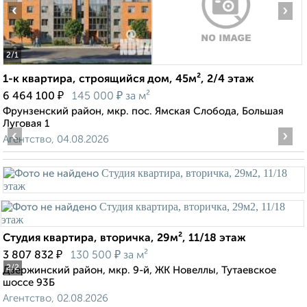
‹
›
2
/1
1-к квартира, строящийся дом, 45м², 2/4 этаж
₽
₽
6 464 100
145 000
за м²
Фрунзенский район, мкр. пос. Ямская Слобода, Большая
Луговая 1
‹
›
Агентство, 04.08.2026
Студия квартира, вторичка, 29м², 11/18 этаж
₽
₽
3 807 832
130 500
за м²
2
/2
Дзержинский район, мкр. 9-й, ЖК Новеллы, Тутаевское
шоссе 93Б
Агентство, 02.08.2026