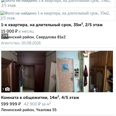
1-к квартира, на длительный срок, 35м², 2/5 этаж
₽
15 000
в месяц
2
/4
Ленинский район, Свердлова 81к2
Агентство, 05.08.2026
7
Комната в общежитии, 14м², 4/5 этаж
₽
₽
599 999
42 900
за м²
Ленинский район, Чкалова 55