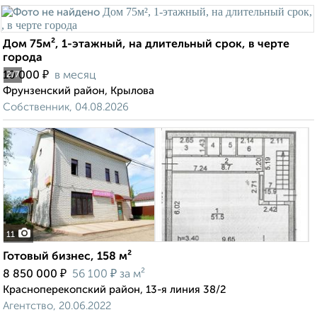
Дом 75м², 1-этажный, на длительный срок, в черте
города
₽
10 000
в месяц
2
/7
Фрунзенский район, Крылова
Собственник, 04.08.2026
11
Готовый бизнес, 158 м²
₽
₽
8 850 000
56 100
за м²
Красноперекопский район, 13-я линия 38/2
Агентство, 20.06.2022