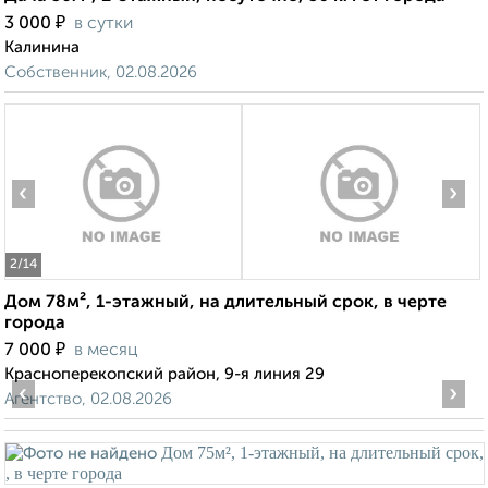
₽
3 000
в сутки
Калинина
Собственник, 02.08.2026
‹
›
2
/14
Дом 78м², 1-этажный, на длительный срок, в черте
города
₽
7 000
в месяц
Красноперекопский район, 9-я линия 29
‹
›
Агентство, 02.08.2026