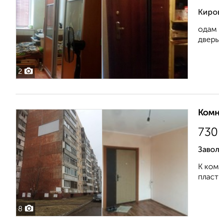
Киро
одам 
дверь
2
Комн
730
Завол
К ком
пласт
8