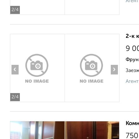
Агент
2
/4
2-к 
9 0
Фрунз
‹
›
Заезж
Агент
2
/4
Комн
750