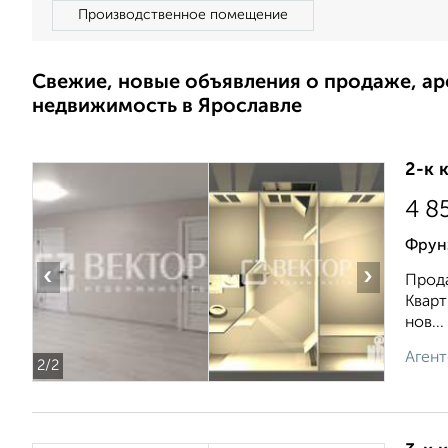
Производственное помещение
Свежие, новые объявления о продаже, а
недвижимость в Ярославле
2-к 
4 8
Фрун
‹
›
Прода
Кварт
нов...
Агент
2
/2