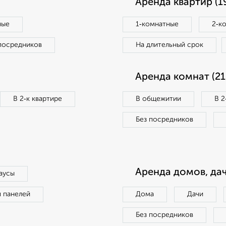
Аренда квартир (1
ные
1‑комнатные
2‑к
посредников
На длительный срок
Аренда комнат (21
В 2‑к квартире
В общежитии
В 2
Без посредников
Аренда домов, дач
аусы
п панелей
Дома
Дачи
Без посредников