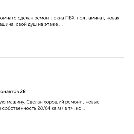
комнате сделан ремонт: окна ПВХ, пол ламинат, новая
шина, свой душ на этаже ...
монавтов 28
ную машину. Сделан хороший ремонт , новые
обственность 28/64 кв.м ( в т.ч. ко...