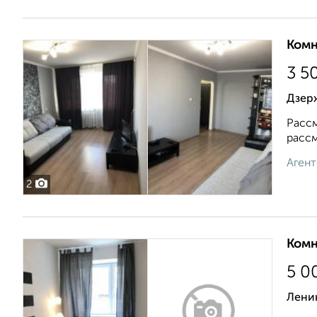
Комн
3 5
Дзерж
Рассм
рассм
Агент
2
Комн
5 0
Лени