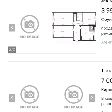
3-к 
8 9
Фрунз
‹
›
прода
ремон
Агент
2
/2
1-к 
7 0
Киро
‹
›
В ква
распо