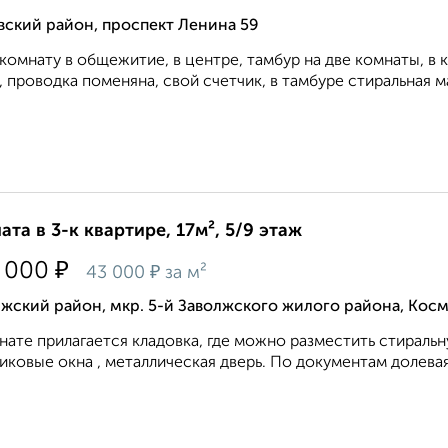
вский район, проспект Ленина 59
комнату в общежитие, в центре, тамбур на две комнаты, в 
, проводка поменяна, свой счетчик, в тамбуре стиральная ма
ата в 3-к квартире, 17м², 5/9 этаж
₽
 000
₽
43 000
за м²
жский район, мкр. 5-й Заволжского жилого района, Кос
нате прилагается кладовка, где можно разместить стираль
иковые окна , металлическая дверь. По документам долевая с