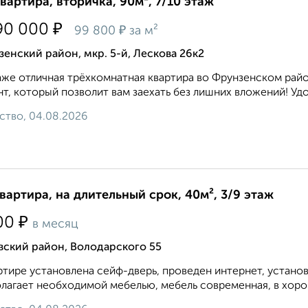
квартира, вторичка, 90м², 7/10 этаж
₽
90 000
₽
99 800
за м²
енский район, мкр. 5-й, Лескова 26к2
же отличная трёхкомнатная квартира во Фрунзенском райо
т, который позволит вам заехать без лишних вложений! Удо
ство, 04.08.2026
квартира, на длительный срок, 40м², 3/9 этаж
₽
00
в месяц
вский район, Володарского 55
ртире установлена сейф-дверь, проведен интернет, устано
лагает необходимой мебелью, мебель современная, в хоро