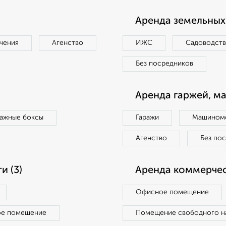
Аренда земельных 
чения
Агенство
ИЖС
Садоводст
Без посредников
Аренда гаржей, м
ражные боксы
Гаражи
Машиноме
Агенство
Без по
 (3)
Аренда коммерчес
Офисное помещение
ое помещение
Помещение свободного н