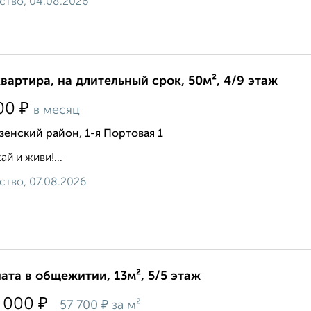
ство, 04.08.2026
квартира, на длительный срок, 50м², 4/9 этаж
₽
00
в месяц
енский район, 1-я Портовая 1
ай и живи!...
ство, 07.08.2026
ата в общежитии, 13м², 5/5 этаж
₽
 000
₽
57 700
за м²