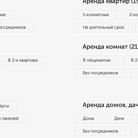
Аренда квартир (1
ные
1‑комнатные
2‑к
посредников
На длительный срок
Аренда комнат (21
В 2‑к квартире
В общежитии
В 2
Без посредников
Аренда домов, дач
аусы
п панелей
Дома
Дачи
Без посредников