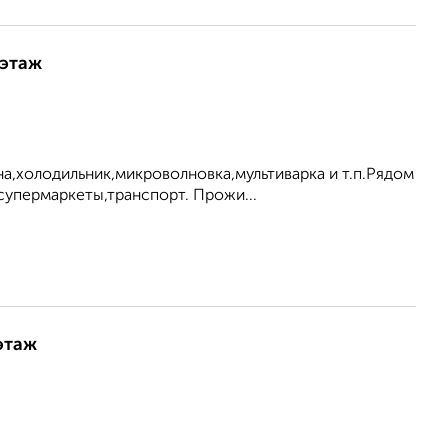
 этаж
а,холодильник,микроволновка,мультиварка и т.п.Рядом
супермаркеты,транспорт. Прожи...
этаж