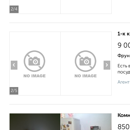
2
/4
1-к 
9 0
Фрун
‹
›
Есть 
посуд
Агент
2
/5
Комн
850