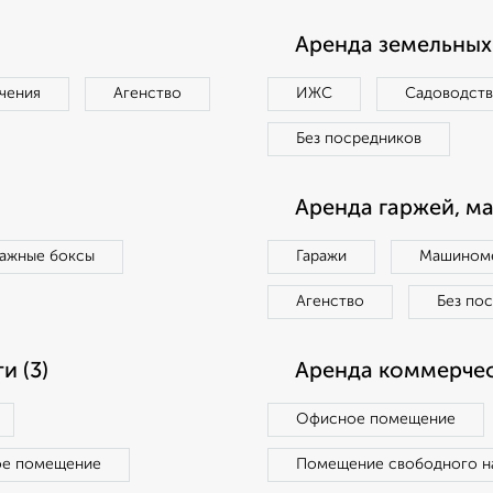
Аренда земельных 
чения
Агенство
ИЖС
Садоводст
Без посредников
Аренда гаржей, м
ражные боксы
Гаражи
Машиноме
Агенство
Без по
 (3)
Аренда коммерчес
Офисное помещение
ое помещение
Помещение свободного н