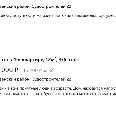
зенский район, Судостроителей 22
овой доступности магазины,детские сады,школы.Торг умест
ата в 4-к квартире, 12м², 4/5 этаж
₽
 000
₽
43 400
за м²
зенский район, Судостроителей 22
и - тихие,приятные люди в возрасте. Дом находится напро
 располагаются : автобусная остановка,множество магазино