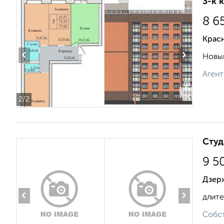
3-к 
8 6
Красн
‹
›
Новый
Агент
2
/2
Студ
9 5
Дзер
‹
›
длите
Собст