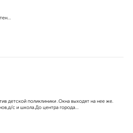
ен...
тив детской поликлиники .Окна выходят на нее же.
в,д/с и школа.До центра города...