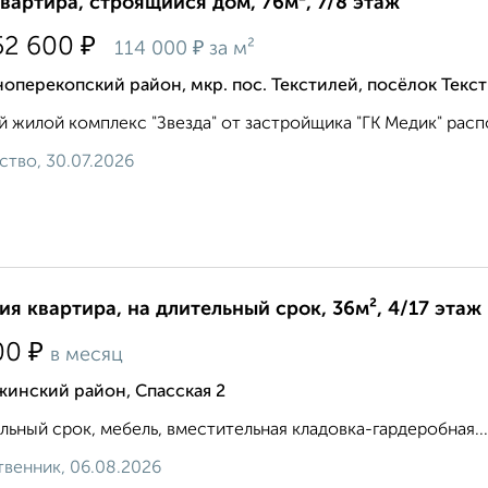
квартира, строящийся дом, 76м², 7/8 этаж
₽
52 600
₽
114 000
за м²
оперекопский район, мкр. пос. Текстилей, посёлок Текс
 жилой комплекс "Звезда" от застройщика "ГК Медик" распол
ство, 30.07.2026
ия квартира, на длительный срок, 36м², 4/17 этаж
₽
00
в месяц
жинский район, Спасская 2
льный срок, мебель, вместительная кладовка-гардеробная...
венник, 06.08.2026