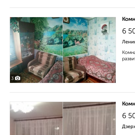
Комн
6 5
Лени
Комна
разви
3
Комн
6 5
Дзерж