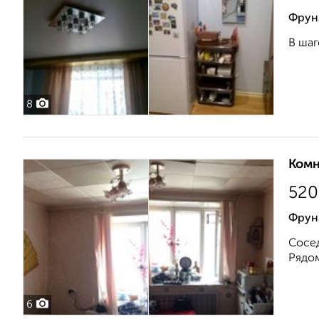
Фрун
В шаг
8
Комн
520
Фрун
Сосед
Рядом
6