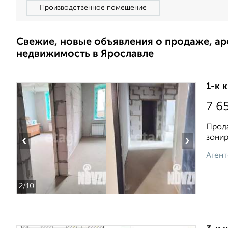
Производственное помещение
Свежие, новые объявления о продаже, а
недвижимость в Ярославле
1-к 
7 6
Прода
зонир
‹
›
Агент
2
/10