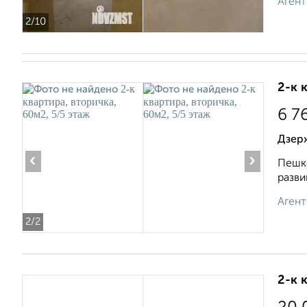
Агент
2
/10
2-к 
6 7
Дзер
‹
›
Пешко
разви
Агент
2
/2
2-к 