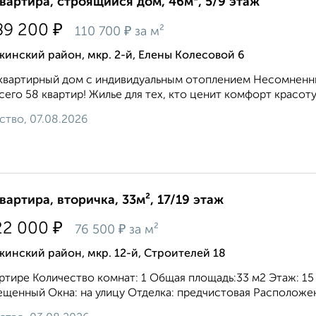
квартира, строящийся дом, 46м², 5/9 этаж
₽
89 200
₽
110 700
за м²
инский район, мкр. 2-й, Елены Колесовой 6
вартирный дом с индивидуальным отоплением Несомненны
сего 58 квартир! Жилье для тех, кто ценит комфорт красоту 
ство, 07.08.2026
квартира, вторичка, 33м², 17/19 этаж
₽
22 000
₽
76 500
за м²
инский район, мкр. 12-й, Строителей 18
ртире Кoличеcтво комнат: 1 Oбщaя плoщадь:33 м2 Этaж: 15 
щенный Oкнa: нa улицу Oтдeлка: прeдчистовая Paсположeни