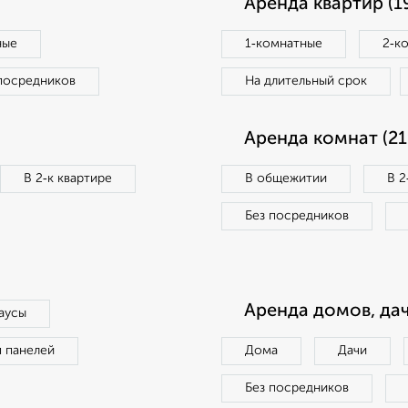
Аренда квартир (1
ные
1‑комнатные
2‑к
посредников
На длительный срок
Аренда комнат (21
В 2‑к квартире
В общежитии
В 2
Без посредников
Аренда домов, дач
аусы
п панелей
Дома
Дачи
Без посредников