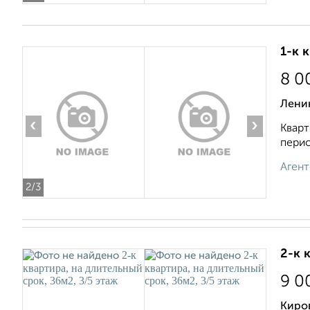
1-к 
8 0
Ленин
‹
›
Кварт
перио
Агент
2
/3
2-к 
9 0
Киро