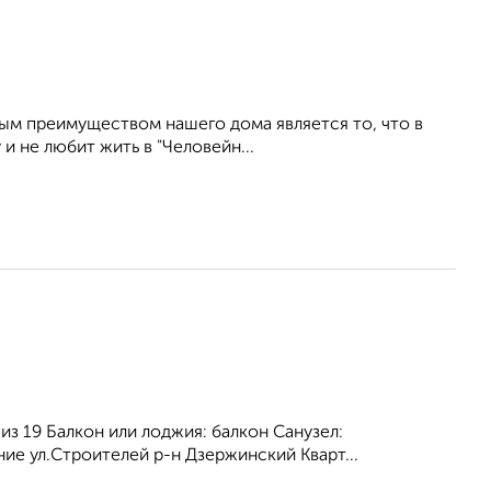
м преимуществом нашего дома является то, что в
и не любит жить в "Человейн...
из 19 Бaлкoн или лоджия: балкон Сaнузел:
е ул.Строителей р-н Дзержинский Кварт...