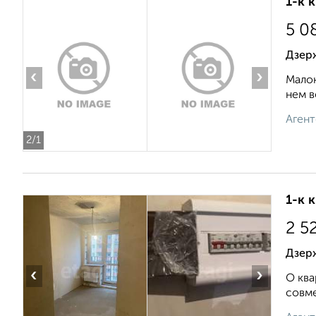
1-к 
5 0
Дзерж
‹
›
Малок
нем в
Агент
2
/1
1-к 
2 5
Дзерж
‹
›
О квa
совмe