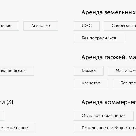
Аренда земельных 
чения
Агенство
ИЖС
Садоводст
Без посредников
Аренда гаржей, м
ражные боксы
Гаражи
Машиноме
Агенство
Без по
 (3)
Аренда коммерчес
Офисное помещение
ое помещение
Помещение свободного н