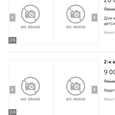
20 
Лени
‹
›
Дом к
детск
Агент
2
/6
2-к 
9 0
Лени
‹
›
Кварт
Агент
2
/4