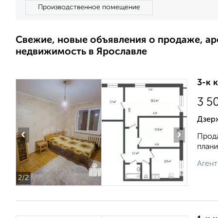
Производственное помещение
Свежие, новые объявления о продаже, а
недвижимость в Ярославле
3-к 
3 5
Дзерж
‹
›
Прода
плани
Агент
2
/2