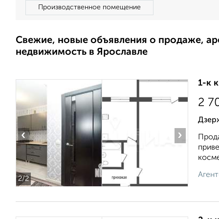
Производственное помещение
Свежие, новые объявления о продаже, а
недвижимость в Ярославле
1-к 
2 7
Дзерж
‹
›
Прода
приве
косме
Агент
2
/2