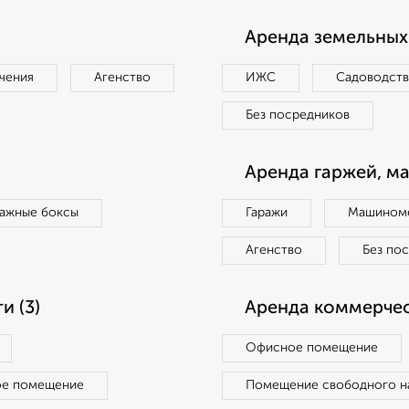
Аренда земельных 
чения
Агенство
ИЖС
Садоводст
Без посредников
Аренда гаржей, м
ражные боксы
Гаражи
Машиноме
Агенство
Без по
 (3)
Аренда коммерчес
Офисное помещение
ое помещение
Помещение свободного н