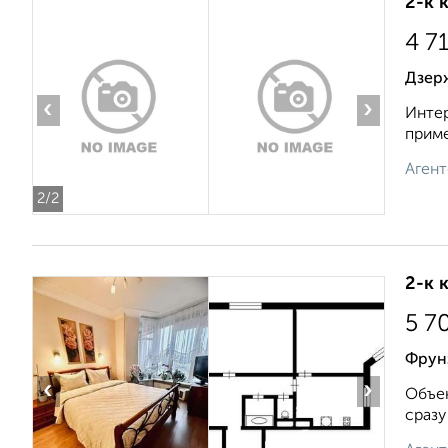
2-к 
4 7
Дзерж
‹
›
Интер
приме
Агент
2
/2
2-к 
5 7
Фрун
‹
›
Объек
сразу