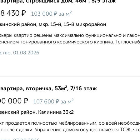
квартира, строящийся дом, 46м², 5/9 этаж
₽
18 430
₽
103 000
за м²
инский район, мкр. 15-й, 15-й микрорайон
ьеры квартир решены максимально функционально и лакон
нением тонированного керамического кирпича. Теплоснаб
ство, 01.08.2026
квартира, вторичка, 53м², 7/16 этаж
₽
00 000
₽
107 600
за м²
зенский район, Калинина 33к2
т продается полностью меблированным, со всей необходи
 после сделки. Управление домом осуществляется ТСЖ, что 