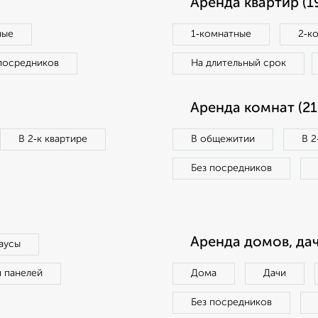
Аренда квартир (1
ные
1‑комнатные
2‑к
посредников
На длительный срок
Аренда комнат (21
В 2‑к квартире
В общежитии
В 2
Без посредников
Аренда домов, дач
аусы
п панелей
Дома
Дачи
Без посредников