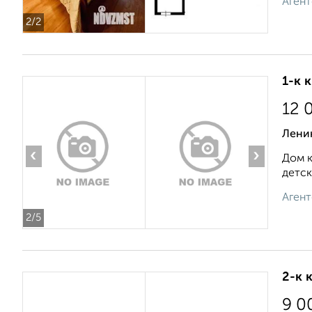
Агент
2
/2
1-к 
12 
Ленин
‹
›
Дом к
детск
Агент
2
/5
2-к 
9 0