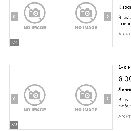
Киро
‹
›
В ква
совре
Агент
2
/4
1-к 
8 0
Лени
‹
›
В ква
мебел
Агент
2
/3