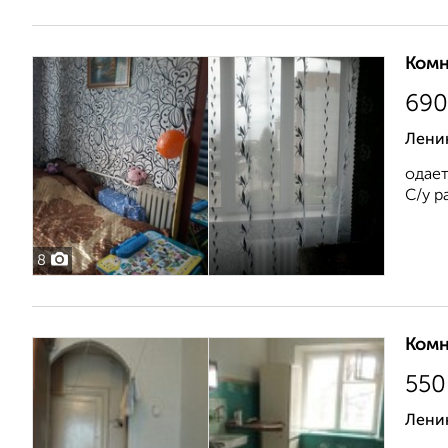
Комн
690
Лени
одает
С/у р
8
Комн
550
Ленин