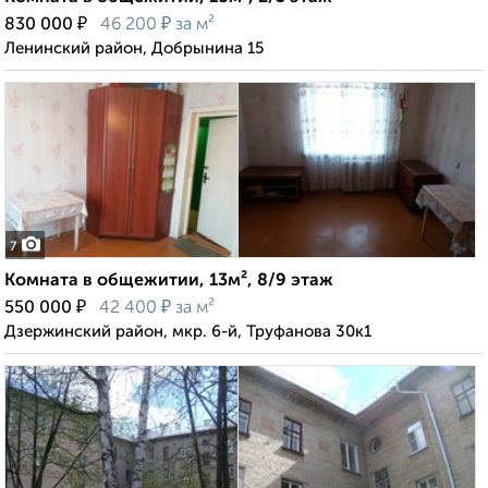
₽
₽
830 000
46 200
за м²
Ленинский район, Добрынина 15
7
Комната в общежитии, 13м², 8/9 этаж
₽
₽
550 000
42 400
за м²
Дзержинский район, мкр. 6-й, Труфанова 30к1