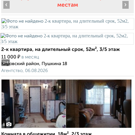
‹
›
местам
2-к квартира, на длительный срок, 52м², 3/5 этаж
₽
11 000
в месяц
2
/4
Кировский район, Пушкина 18
Агентство, 06.08.2026
8
Комната в общежитии, 18м², 2/3 этаж