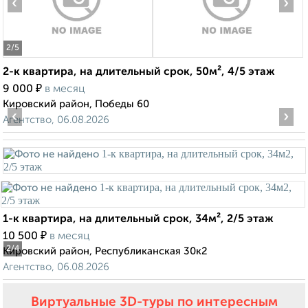
‹
›
2
/5
2-к квартира, на длительный срок, 50м², 4/5 этаж
₽
9 000
в месяц
Кировский район, Победы 60
‹
›
Агентство, 06.08.2026
1-к квартира, на длительный срок, 34м², 2/5 этаж
₽
10 500
в месяц
2
/4
Кировский район, Республиканская 30к2
Агентство, 06.08.2026
Виртуальные 3D-туры по интересным