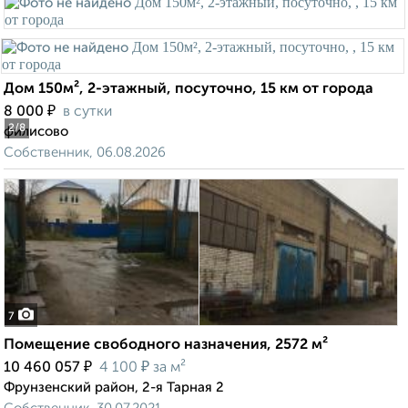
Дом 150м², 2-этажный, посуточно, 15 км от города
₽
8 000
в сутки
2
/8
филисово
Собственник, 06.08.2026
7
Помещение свободного назначения, 2572 м²
₽
₽
10 460 057
4 100
за м²
Фрунзенский район, 2-я Тарная 2