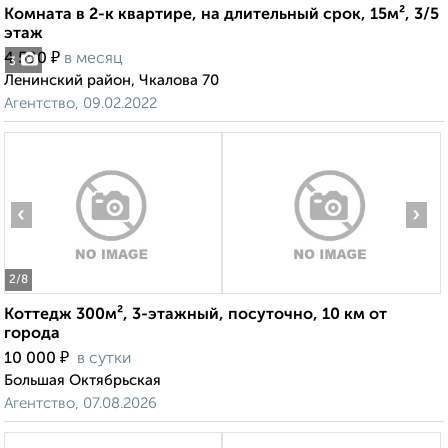
Комната в 2-к квартире, на длительный срок, 15м², 3/5
этаж
₽
4 500
в месяц
3
Ленинский район, Чкалова 70
Агентство, 09.02.2022
‹
›
2
/8
Коттедж 300м², 3-этажный, посуточно, 10 км от
города
₽
10 000
в сутки
Большая Октябрьская
Агентство, 07.08.2026