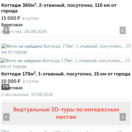
Коттедж 360м², 2-этажный, посуточно, 110 км от
города
₽
15 000
в сутки
Береговая
‹
›
Агентство, 06.08.2026
Коттедж 170м², 1-этажный, посуточно, 15 км от города
₽
10 000
в сутки
2
/8
Береговая
Собственник, 07.08.2026
Виртуальные 3D-туры по интересным
‹
›
местам