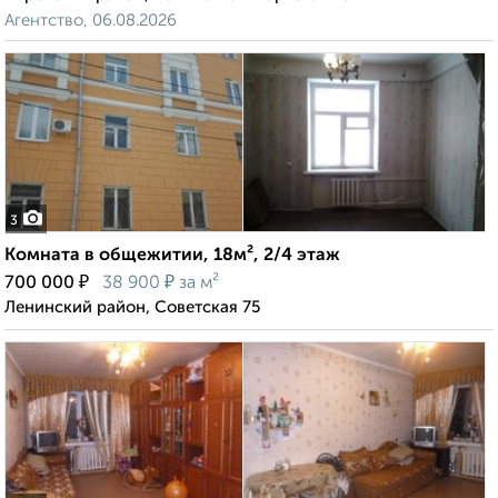
Агентство, 06.08.2026
3
Комната в общежитии, 18м², 2/4 этаж
₽
₽
700 000
38 900
за м²
Ленинский район, Советская 75