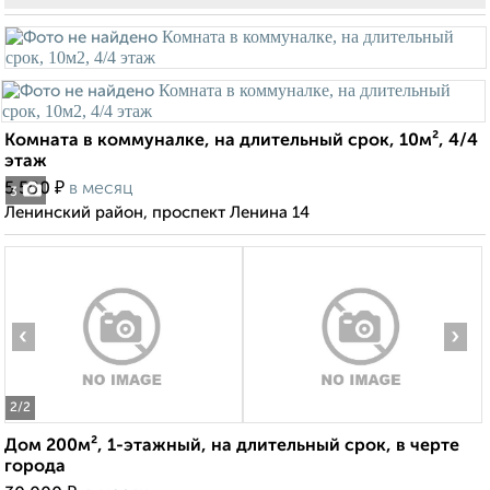
Комната в коммуналке, на длительный срок, 10м², 4/4
этаж
₽
5 500
в месяц
3
Ленинский район, проспект Ленина 14
‹
›
2
/2
Дом 200м², 1-этажный, на длительный срок, в черте
города