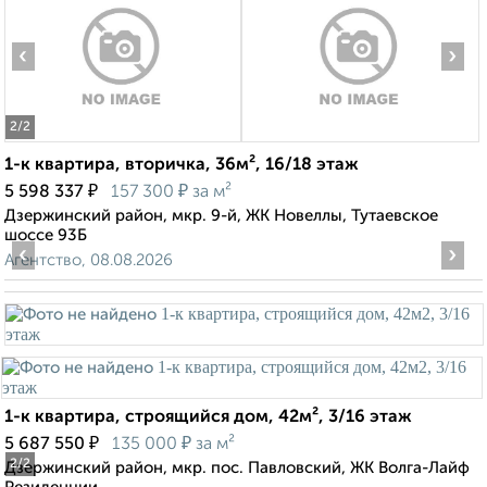
‹
›
2
/2
1-к квартира, вторичка, 36м², 16/18 этаж
₽
₽
5 598 337
157 300
за м²
Дзержинский район, мкр. 9-й, ЖК Новеллы, Тутаевское
шоссе 93Б
‹
›
Агентство, 08.08.2026
1-к квартира, строящийся дом, 42м², 3/16 этаж
₽
₽
5 687 550
135 000
за м²
2
/2
Дзержинский район, мкр. пос. Павловский, ЖК Волга-Лайф