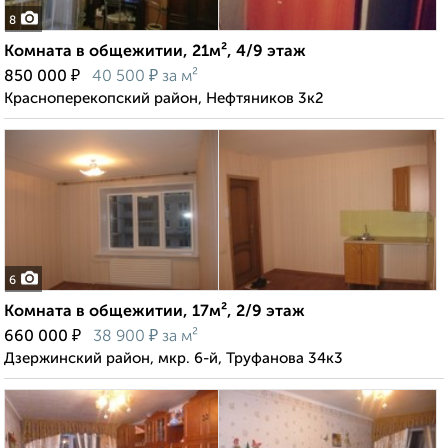
8
Комната в общежитии, 21м², 4/9 этаж
₽
₽
850 000
40 500
за м²
Красноперекопский район, Нефтяников 3к2
6
Комната в общежитии, 17м², 2/9 этаж
₽
₽
660 000
38 900
за м²
Дзержинский район, мкр. 6-й, Труфанова 34к3