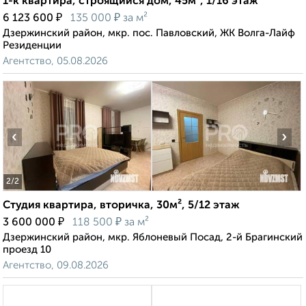
1-к квартира, строящийся дом, 45м², 1/16 этаж
₽
₽
6 123 600
135 000
за м²
Дзержинский район, мкр. пос. Павловский, ЖК Волга-Лайф
Резиденции
Агентство, 05.08.2026
‹
›
2
/2
Студия квартира, вторичка, 30м², 5/12 этаж
₽
₽
3 600 000
118 500
за м²
Дзержинский район, мкр. Яблоневый Посад, 2-й Брагинский
проезд 10
Агентство, 09.08.2026