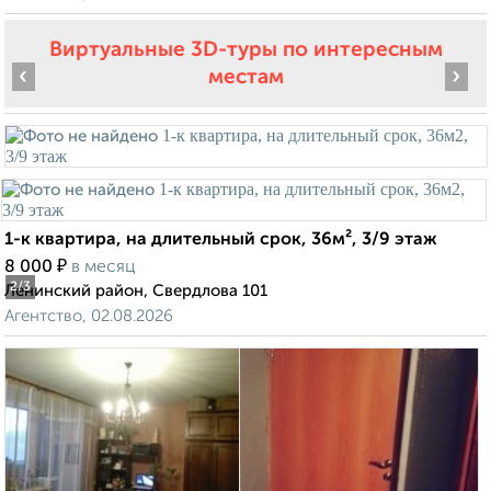
Виртуальные 3D-туры по интересным
‹
›
местам
1-к квартира, на длительный срок, 36м², 3/9 этаж
₽
8 000
в месяц
2
/3
Ленинский район, Свердлова 101
Агентство, 02.08.2026