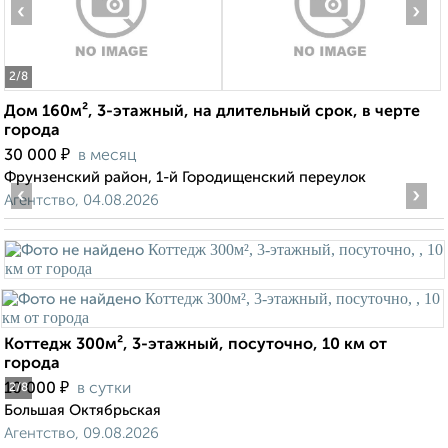
‹
›
2
/8
Дом 160м², 3-этажный, на длительный срок, в черте
города
₽
30 000
в месяц
Фрунзенский район, 1-й Городищенский переулок
‹
›
Агентство, 04.08.2026
Коттедж 300м², 3-этажный, посуточно, 10 км от
города
₽
10 000
в сутки
2
/8
Большая Октябрьская
Агентство, 09.08.2026