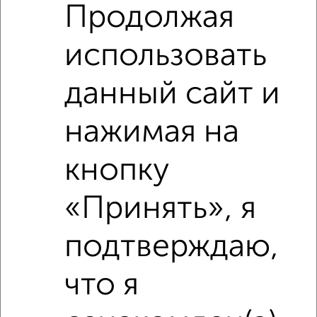
Продолжая
использовать
‹
›
данный сайт и
2
/5
нажимая на
2-к квартира, на длительный срок, 48м², 3/5 этаж
₽
16 000
в месяц
кнопку
Кировский район, проезд Ухтомского 12
Агентство, 06.08.2026
«Принять», я
подтверждаю,
‹
›
что я