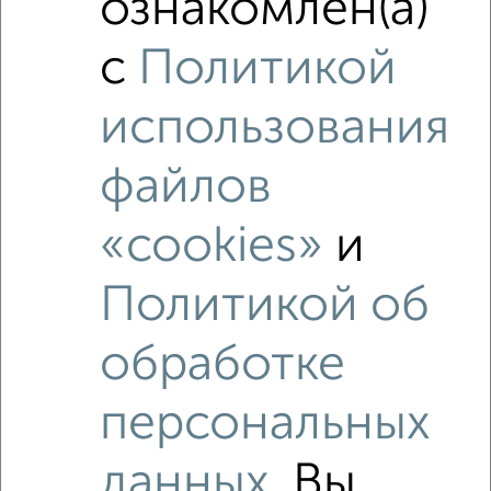
ознакомлен(а)
2
/4
1-к квартира, на длительный срок, 38м², 5/12 этаж
с
Политикой
₽
8 500
в месяц
Ленинский район, Радищева 10/12
использования
Агентство, 05.08.2026
файлов
«cookies»
и
‹
›
Политикой об
2
/3
обработке
1-к квартира, на длительный срок, 38м², 4/12 этаж
₽
8 000
в месяц
Кировский район, Ухтомского 1к2
персональных
Агентство, 29.07.2026
данных
. Вы