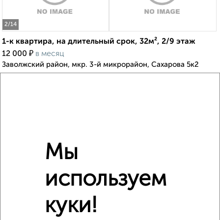
2
/14
1-к квартира, на длительный срок, 32м², 2/9 этаж
₽
12 000
в месяц
Заволжский район, мкр. 3-й микрорайон, Сахарова 5к2
Агентство, 05.08.2026
‹
›
Мы
2
/4
используем
2-к квартира, на длительный срок, 50м², 2/9 этаж
₽
9 000
в месяц
куки!
Ленинский район, Чкалова 76
Агентство, 03.08.2026