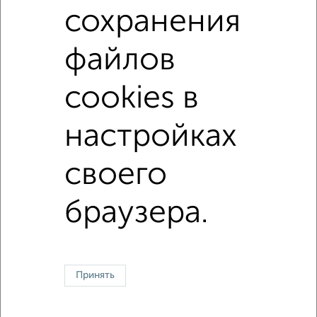
₽
8 000
в месяц
сохранения
Кировский район, Вольная 3
Агентство, 03.08.2026
файлов
cookies в
1 / 1
настройках
↑ НАВЕРХ К МЕНЮ
своего
Однокомнатные
Двухкомнатные
3‑комнатные
Квартиры студии
Без посредников
На длительный срок
На сутки
Без мебели
браузера.
Контакты
Политика конфиденциальности
Пользовательское соглашение
Ярославль, Московский проспект 31
© 2015–2026
Сайт-доска объявлений недвижимости
О проекте
Реклама на портале
Новости
Статьи
Блог
Риэлторы
Агентства
Принять
Застройщики
Ипотечный калькулятор
Консультации по недвижимости
Разместить объявление