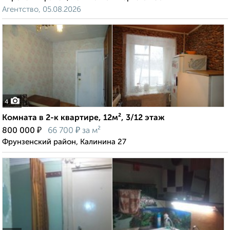
Агентство, 05.08.2026
4
Комната в 2-к квартире, 12м², 3/12 этаж
₽
₽
800 000
66 700
за м²
Фрунзенский район, Калинина 27